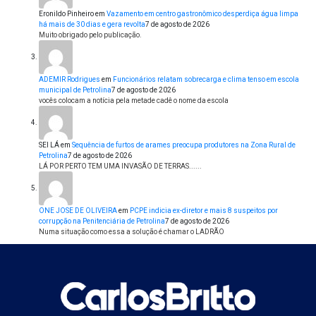
Eronildo Pinheiro
em
Vazamento em centro gastronômico desperdiça água limpa
há mais de 30 dias e gera revolta
7 de agosto de 2026
Muito obrigado pelo publicação.
ADEMIR Rodrigues
em
Funcionários relatam sobrecarga e clima tenso em escola
municipal de Petrolina
7 de agosto de 2026
vocês colocam a notícia pela metade cadê o nome da escola
SEI LÁ
em
Sequência de furtos de arames preocupa produtores na Zona Rural de
Petrolina
7 de agosto de 2026
LÁ POR PERTO TEM UMA INVASÃO DE TERRAS......
ONE JOSE DE OLIVEIRA
em
PCPE indicia ex-diretor e mais 8 suspeitos por
corrupção na Penitenciária de Petrolina
7 de agosto de 2026
Numa situação como essa a solução é chamar o LADRÃO