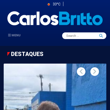
33°C
Search
MENU
Searc
for:
DESTAQUES