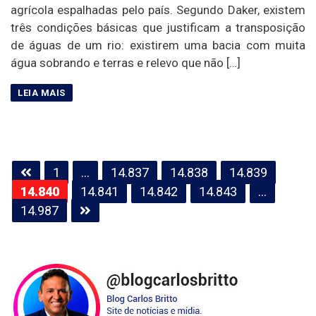
agrícola espalhadas pelo país. Segundo Daker, existem
três condições básicas que justificam a transposição
de águas de um rio: existirem uma bacia com muita
água sobrando e terras e relevo que não […]
Paginação
1
…
14.837
14.838
14.839
de
14.840
14.841
14.842
14.843
…
posts
14.987