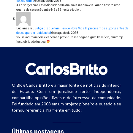
notícia-crime
6 de agosto de 2026
As divergências estão ficando cada dia mais insanáveis. Ainda haverá uma
guerra de secessão entre NE e SE neste século.…
Luciane
em
Justiça diz que famílias do Nova Vida III precisam de suporte antes de
desocuparem residencial
6 de agosto de 2026
Vou invadir também e esperar a prefeitura me pagar algum benefício, muito top
isso, obrigado justiça
O Blog Carlos Britto é a maior fonte de notícias do interior
do Estado. Com um jornalismo forte, independente,
compartilha opiniões livres e de interesse da comunidade.
Foi fundado em 2008 em um projeto pioneiro e ousado e se
tornou referência. Na frente em tudo!
Últimas postagens