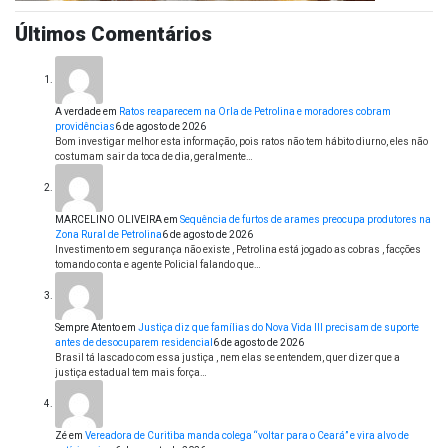
Últimos Comentários
A verdade
em
Ratos reaparecem na Orla de Petrolina e moradores cobram
providências
6 de agosto de 2026
Bom investigar melhor esta informação, pois ratos não tem hábito diurno, eles não
costumam sair da toca de dia, geralmente…
MARCELINO OLIVEIRA
em
Sequência de furtos de arames preocupa produtores na
Zona Rural de Petrolina
6 de agosto de 2026
Investimento em segurança não existe , Petrolina está jogado as cobras , facções
tomando conta e agente Policial falando que…
Sempre Atento
em
Justiça diz que famílias do Nova Vida III precisam de suporte
antes de desocuparem residencial
6 de agosto de 2026
Brasil tá lascado com essa justiça , nem elas se entendem, quer dizer que a
justiça estadual tem mais força…
Zé
em
Vereadora de Curitiba manda colega “voltar para o Ceará” e vira alvo de