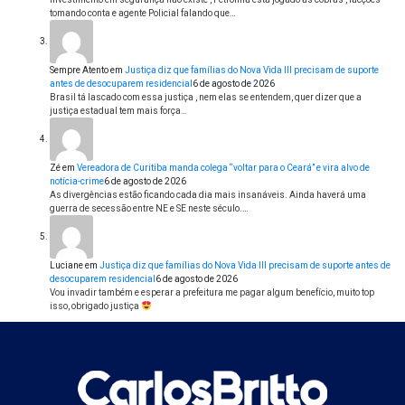
tomando conta e agente Policial falando que…
Sempre Atento
em
Justiça diz que famílias do Nova Vida III precisam de suporte
antes de desocuparem residencial
6 de agosto de 2026
Brasil tá lascado com essa justiça , nem elas se entendem, quer dizer que a
justiça estadual tem mais força…
Zé
em
Vereadora de Curitiba manda colega “voltar para o Ceará” e vira alvo de
notícia-crime
6 de agosto de 2026
As divergências estão ficando cada dia mais insanáveis. Ainda haverá uma
guerra de secessão entre NE e SE neste século.…
Luciane
em
Justiça diz que famílias do Nova Vida III precisam de suporte antes de
desocuparem residencial
6 de agosto de 2026
Vou invadir também e esperar a prefeitura me pagar algum benefício, muito top
isso, obrigado justiça