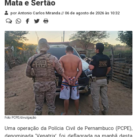
Mata e Sertão
por Antonio Carlos Miranda //
06 de agosto de 2026 às 10:32
Foto: PCPE/divulgação
Uma operação da Polícia Civil de Pernambuco (PCPE),
denominada ‘Venatrix’, foi deflagrada na manhã desta