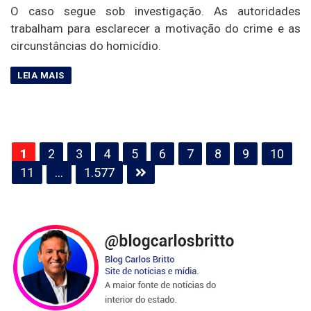
O caso segue sob investigação. As autoridades
trabalham para esclarecer a motivação do crime e as
circunstâncias do homicídio.
Paginação
1
2
3
4
5
6
7
8
9
10
de
11
…
1.577
posts