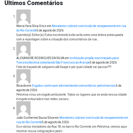
Últimos Comentários
Maria Yara Silva Diniz
em
Moradores cobram conclusão de recapeamento em rua
do Rio Corrente
5 de agosto de 2026
Querido(a) Editor(a) Estou escrevendo está carta como uma leitora preocupada
com a reportagen sobre a situação dos comunitários da rua…
ALEXANDRE RODRIGUES DA SILVA
em
Instituição propõe novo traçado para
Transnordestina conectando São Francisco ao Araripe
5 de agosto de 2026
Fale do traçado de salgueiro até Suape.e por qual cidade vai passar???
Ricardo
em
Esgotos continuam atormentando comunitários petrolinenses
5 de
agosto de 2026
Petrolina virou um esgoto ambulante. Todos os lugares que se anda nessa cidade
é esgoto estourado e nas redes sociais…
João Guilherme Souza Silva
em
Moradores cobram conclusão de recapeamento em
rua do Rio Corrente
5 de agosto de 2026
Eu e vários moradores da Rua 18, no bairro Rio Corrente, em Petrolina, viemos aqui
mostrar nossa indignação e pedir…