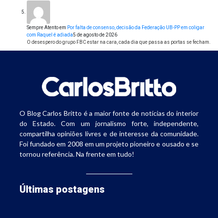
Sempre Atento
em
Por falta de consenso, decisão da Federação UB-PP em coligar
com Raquel é adiada
5 de agosto de 2026
O desespero do grupo FBC estar na cara, cada dia que passa as portas se fecham.
O Blog Carlos Britto é a maior fonte de notícias do interior
do Estado. Com um jornalismo forte, independente,
compartilha opiniões livres e de interesse da comunidade.
Foi fundado em 2008 em um projeto pioneiro e ousado e se
tornou referência. Na frente em tudo!
Últimas postagens