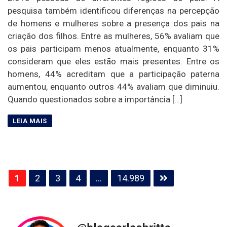
pesquisa também identificou diferenças na percepção
de homens e mulheres sobre a presença dos pais na
criação dos filhos. Entre as mulheres, 56% avaliam que
os pais participam menos atualmente, enquanto 31%
consideram que eles estão mais presentes. Entre os
homens, 44% acreditam que a participação paterna
aumentou, enquanto outros 44% avaliam que diminuiu.
Quando questionados sobre a importância […]
Paginação
1
2
3
4
…
14.989
de
posts