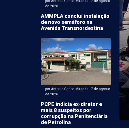
por Antonio Carlos Miranda - 7 de agosto
de 2026
AMMPLA conclui instalação
de novo semáforo na
Avenida Transnordestina
r Karem Rodrigues (Com supervisão de ACM) - 07 de agosto
ento na Avenida
do Farias afeta
ecimento em 5 bairros
rolina
por Antonio Carlos Miranda - 7 de agosto
de 2026
ar um vazamento na Avenida Fernando Farias, em
ta sexta-feira (7), a Companhia Pernambucana de
PCPE indicia ex-diretor e
ompesa) precisou ...
mais 8 suspeitos por
corrupção na Penitenciária
de Petrolina