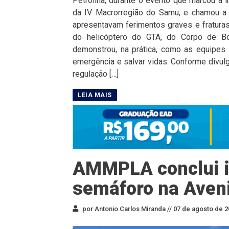
Petrolina, durante o evento que marcou a 
da IV Macrorregião do Samu, e chamou a a
apresentavam ferimentos graves e fratura
do helicóptero do GTA, do Corpo de B
demonstrou, na prática, como as equipes 
emergência e salvar vidas. Conforme divulg
regulação […]
AMMPLA conclui i
semáforo na Aven
por Antonio Carlos Miranda //
07 de agosto de 2