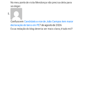
No meu ponto de vista Mendonça não precisa dela para
se eleger.
Confuso
em
Candidato a vice de João Campos tem maior
declaração de bens em PE
7 de agosto de 2026
Essa redação do blog deveria ser mais clara, é tudo mil?