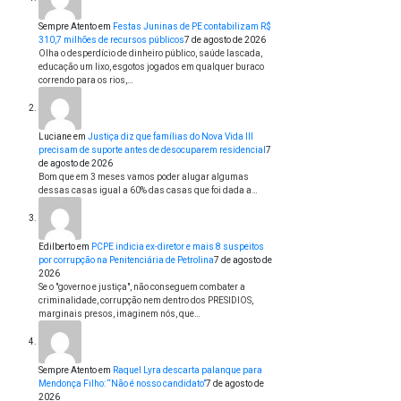
Sempre Atento
em
Festas Juninas de PE contabilizam R$
310,7 milhões de recursos públicos
7 de agosto de 2026
Olha o desperdício de dinheiro público, saúde lascada,
educação um lixo, esgotos jogados em qualquer buraco
correndo para os rios,…
Luciane
em
Justiça diz que famílias do Nova Vida III
precisam de suporte antes de desocuparem residencial
7
de agosto de 2026
Bom que em 3 meses vamos poder alugar algumas
dessas casas igual a 60% das casas que foi dada a…
Edilberto
em
PCPE indicia ex-diretor e mais 8 suspeitos
por corrupção na Penitenciária de Petrolina
7 de agosto de
2026
Se o "governo e justiça", não conseguem combater a
criminalidade, corrupção nem dentro dos PRESIDIOS,
marginais presos, imaginem nós, que…
Sempre Atento
em
Raquel Lyra descarta palanque para
Mendonça Filho: “Não é nosso candidato”
7 de agosto de
2026