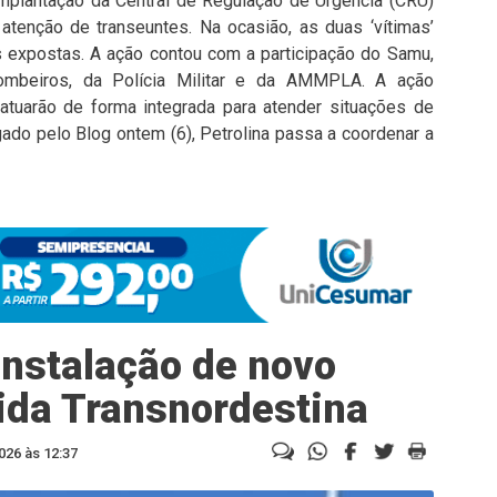
implantação da Central de Regulação de Urgência (CRU)
tenção de transeuntes. Na ocasião, as duas ‘vítimas’
s expostas. A ação contou com a participação do Samu,
ombeiros, da Polícia Militar e da AMMPLA. A ação
atuarão de forma integrada para atender situações de
ado pelo Blog ontem (6), Petrolina passa a coordenar a
nstalação de novo
ida Transnordestina
026 às 12:37