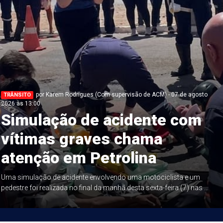
por Karem Rodrigues (Com supervisão de ACM) - 07 de agosto
TRÂNSITO
2026 às 13:00
Simulação de acidente com
vítimas graves chama
atenção em Petrolina
Uma simulação de acidente envolvendo uma motociclista e um
pedestre foi realizada no final da manhã desta sexta-feira (7) nas ...