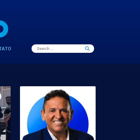
Search
TATO
Search
for: