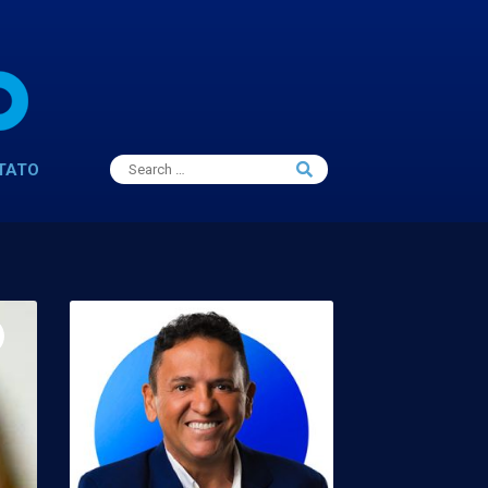
Search
TATO
Search
for: