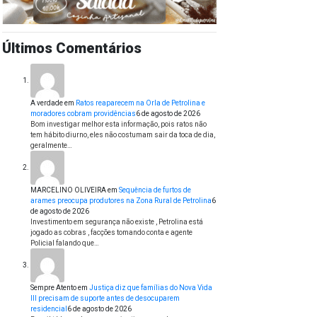
Últimos Comentários
A verdade
em
Ratos reaparecem na Orla de Petrolina e
moradores cobram providências
6 de agosto de 2026
Bom investigar melhor esta informação, pois ratos não
tem hábito diurno, eles não costumam sair da toca de dia,
geralmente…
MARCELINO OLIVEIRA
em
Sequência de furtos de
arames preocupa produtores na Zona Rural de Petrolina
6
de agosto de 2026
Investimento em segurança não existe , Petrolina está
jogado as cobras , facções tomando conta e agente
Policial falando que…
Sempre Atento
em
Justiça diz que famílias do Nova Vida
III precisam de suporte antes de desocuparem
residencial
6 de agosto de 2026