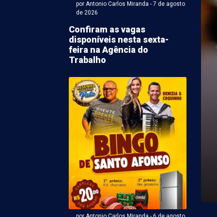
por Antonio Carlos Miranda - 7 de agosto
de 2026
Confiram as vagas
disponíveis nesta sexta-
feira na Agência do
Trabalho
Antonio Carlos Miranda - 07 de agosto 2026 às 06:31
ina deve ter mais um
 céu ensolarado e
de moderada
7) em Petrolina será mais um dia com a expectativa de
s nuvens. O nível ...
por Antonio Carlos Miranda - 6 de agosto