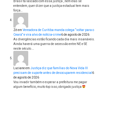
Brasil tá lascado com essa justiça , nem elas se
entendem, quer dizer que a justiça estadual tem mais
força…
Zé
em
Vereadora de Curitiba manda colega “voltar para o
Ceará” e vira alvo de notícia-crime
6 de agosto de 2026
As divergências estão ficando cada dia mais insanáveis.
Ainda haverá uma guerra de secessão entre NE e SE
neste século.…
Luciane
em
Justiça diz que famílias do Nova Vida III
precisam de suporte antes de desocuparem residencial
6
de agosto de 2026
Vou invadir também e esperar a prefeitura me pagar
algum benefício, muito top isso, obrigado justiça