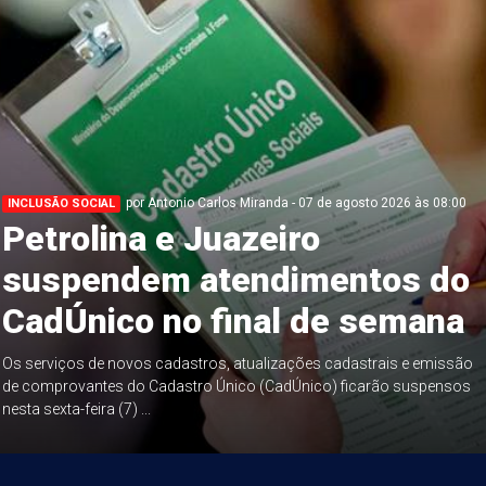
por Antonio Carlos Miranda - 07 de agosto 2026 às 08:00
INCLUSÃO SOCIAL
Petrolina e Juazeiro
suspendem atendimentos do
CadÚnico no final de semana
Os serviços de novos cadastros, atualizações cadastrais e emissão
de comprovantes do Cadastro Único (CadÚnico) ficarão suspensos
nesta sexta-feira (7) ...