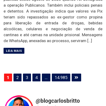
a operação Publicanos. Também inclui policiais penais
e detentos. A investigação indica que valores via Pix
teriam sido repassados ao ex-gestor como propina
para liberação de entrada de drogas, bebidas
alcoólicas, celulares e negociação de venda de
cantinas e até camas na unidade prisional. Mensagens
de WhatsApp, anexadas ao processo, serviram […]
Paginação
1
2
3
4
…
14.985
de
posts