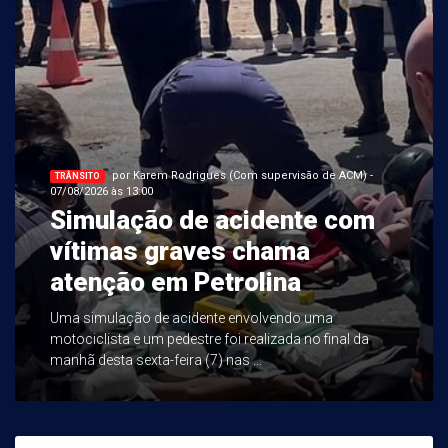
por Karem Rodrigues (Com supervisão de ACM) -
TRÂNSITO
07/08/2026 às 13:00
Simulação de acidente com
vítimas graves chama
atenção em Petrolina
Uma simulação de acidente envolvendo uma
motociclista e um pedestre foi realizada no final da
manhã desta sexta-feira (7) nas ...