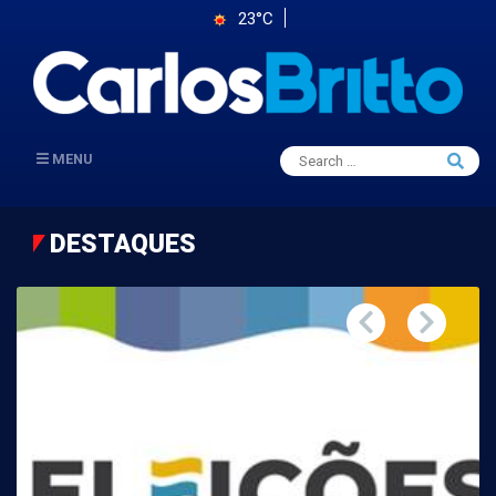
23°C
Search
MENU
Searc
for:
DESTAQUES