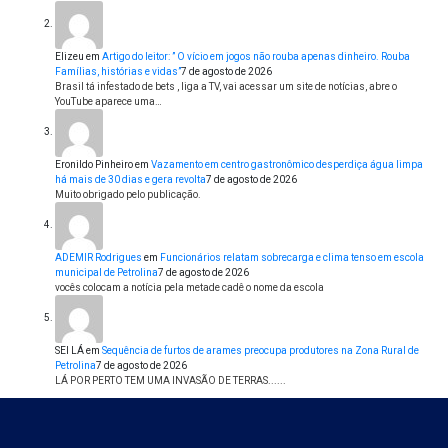
Elizeu
em
Artigo do leitor: ” O vício em jogos não rouba apenas dinheiro. Rouba
Famílias, histórias e vidas”
7 de agosto de 2026
Brasil tá infestado de bets , liga a TV, vai acessar um site de notícias, abre o
YouTube aparece uma…
Eronildo Pinheiro
em
Vazamento em centro gastronômico desperdiça água limpa
há mais de 30 dias e gera revolta
7 de agosto de 2026
Muito obrigado pelo publicação.
ADEMIR Rodrigues
em
Funcionários relatam sobrecarga e clima tenso em escola
municipal de Petrolina
7 de agosto de 2026
vocês colocam a notícia pela metade cadê o nome da escola
SEI LÁ
em
Sequência de furtos de arames preocupa produtores na Zona Rural de
Petrolina
7 de agosto de 2026
LÁ POR PERTO TEM UMA INVASÃO DE TERRAS......