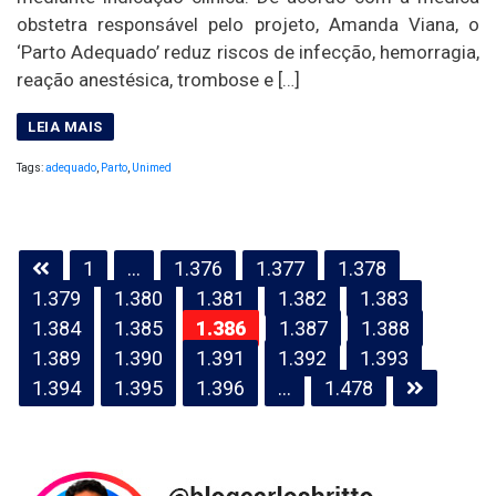
obstetra responsável pelo projeto, Amanda Viana, o
‘Parto Adequado’ reduz riscos de infecção, hemorragia,
reação anestésica, trombose e […]
Tags:
adequado
,
Parto
,
Unimed
Paginação
1
…
1.376
1.377
1.378
de
1.379
1.380
1.381
1.382
1.383
posts
1.384
1.385
1.386
1.387
1.388
1.389
1.390
1.391
1.392
1.393
1.394
1.395
1.396
…
1.478