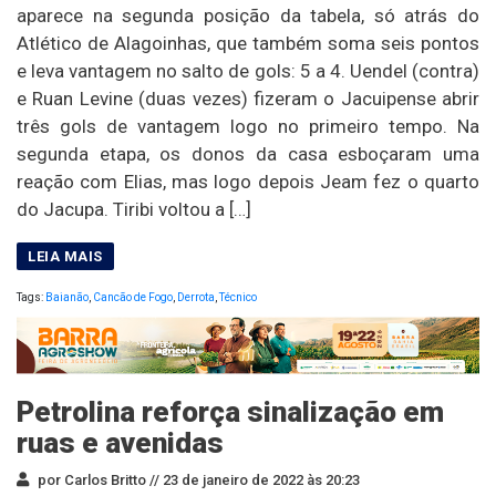
aparece na segunda posição da tabela, só atrás do
Atlético de Alagoinhas, que também soma seis pontos
e leva vantagem no salto de gols: 5 a 4. Uendel (contra)
e Ruan Levine (duas vezes) fizeram o Jacuipense abrir
três gols de vantagem logo no primeiro tempo. Na
segunda etapa, os donos da casa esboçaram uma
reação com Elias, mas logo depois Jeam fez o quarto
do Jacupa. Tiribi voltou a […]
Tags:
Baianão
,
Cancão de Fogo
,
Derrota
,
Técnico
Petrolina reforça sinalização em
ruas e avenidas
por Carlos Britto //
23 de janeiro de 2022 às 20:23