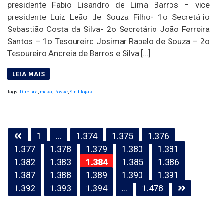
presidente Fabio Lisandro de Lima Barros – vice
presidente Luiz Leão de Souza Filho- 1o Secretário
Sebastião Costa da Silva- 2o Secretário João Ferreira
Santos – 1o Tesoureiro Josimar Rabelo de Souza – 2o
Tesoureiro Andreia de Barros e Silva […]
Tags:
Diretora
,
mesa
,
Posse
,
Sindilojas
Paginação
1
…
1.374
1.375
1.376
de
1.377
1.378
1.379
1.380
1.381
posts
1.382
1.383
1.384
1.385
1.386
1.387
1.388
1.389
1.390
1.391
1.392
1.393
1.394
…
1.478