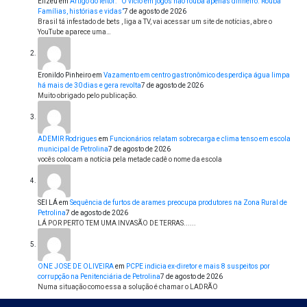
Elizeu
em
Artigo do leitor: ” O vício em jogos não rouba apenas dinheiro. Rouba
Famílias, histórias e vidas”
7 de agosto de 2026
Brasil tá infestado de bets , liga a TV, vai acessar um site de notícias, abre o
YouTube aparece uma…
Eronildo Pinheiro
em
Vazamento em centro gastronômico desperdiça água limpa
há mais de 30 dias e gera revolta
7 de agosto de 2026
Muito obrigado pelo publicação.
ADEMIR Rodrigues
em
Funcionários relatam sobrecarga e clima tenso em escola
municipal de Petrolina
7 de agosto de 2026
vocês colocam a notícia pela metade cadê o nome da escola
SEI LÁ
em
Sequência de furtos de arames preocupa produtores na Zona Rural de
Petrolina
7 de agosto de 2026
LÁ POR PERTO TEM UMA INVASÃO DE TERRAS......
ONE JOSE DE OLIVEIRA
em
PCPE indicia ex-diretor e mais 8 suspeitos por
corrupção na Penitenciária de Petrolina
7 de agosto de 2026
Numa situação como essa a solução é chamar o LADRÃO