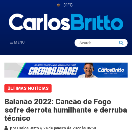
31°C
Search
MENU
Searc
for:
ÚLTIMAS NOTÍCIAS
Baianão 2022: Cancão de Fogo
sofre derrota humilhante e derruba
técnico
por Carlos Britto //
24 de janeiro de 2022 às 06:58