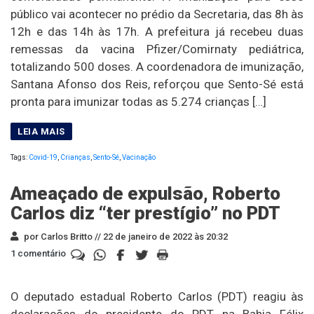
público vai acontecer no prédio da Secretaria, das 8h às
12h e das 14h às 17h. A prefeitura já recebeu duas
remessas da vacina Pfizer/Comirnaty pediátrica,
totalizando 500 doses. A coordenadora de imunização,
Santana Afonso dos Reis, reforçou que Sento-Sé está
pronta para imunizar todas as 5.274 crianças […]
Tags:
Covid-19
,
Crianças
,
Sento-Sé
,
Vacinação
Ameaçado de expulsão, Roberto
Carlos diz “ter prestígio” no PDT
por Carlos Britto //
22 de janeiro de 2022 às 20:32
1 comentário
O deputado estadual Roberto Carlos (PDT) reagiu às
declarações do presidente do PDT na Bahia Félix