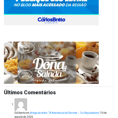
Últimos Comentários
Edilberto
em
Artigo do leitor: “A Anestesia da Derrota – Os Bajuladores”
10 de
agosto de 2026