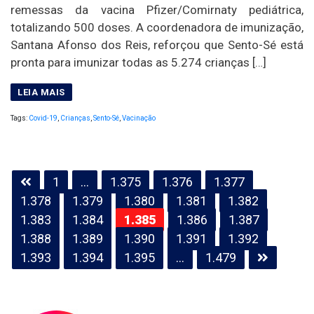
remessas da vacina Pfizer/Comirnaty pediátrica,
totalizando 500 doses. A coordenadora de imunização,
Santana Afonso dos Reis, reforçou que Sento-Sé está
pronta para imunizar todas as 5.274 crianças […]
Tags:
Covid-19
,
Crianças
,
Sento-Sé
,
Vacinação
Paginação
1
…
1.375
1.376
1.377
de
1.378
1.379
1.380
1.381
1.382
posts
1.383
1.384
1.385
1.386
1.387
1.388
1.389
1.390
1.391
1.392
1.393
1.394
1.395
…
1.479