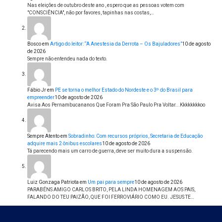
Nas eleições de outubro deste ano , espero que as pessoas votem com
"CONSCIÊNCIA", não por favores, tapinhas nas costas,…
Bosco
em
Artigo do leitor: “A Anestesia da Derrota – Os Bajuladores”
10 de agosto
de 2026
Sempre não entendeu nada do texto.
Fábio Jr
em
PE se torna o melhor Estado do Nordeste e o 3º do Brasil para
empreender
10 de agosto de 2026
Avisa Aos Pernambucananos Que Foram Pra São Paulo Pra Voltar...Kkkkkkkkoo
Sempre Atento
em
Sobradinho: Com recursos próprios, Secretaria de Educação
adquire mais 2 ônibus escolares
10 de agosto de 2026
Tá parecendo mais um carro de guerra, deve ser muito dura a suspensão.
Luiz Gonzaga Patriota
em
Um pai para sempre
10 de agosto de 2026
PARABÉNS AMIGO CARLOS BRITO, PELA LINDA HOMENAGEM AOS PAIS,
FALANDO DO TEU PAIZÃO, QUE FOI FERROVIÁRIO COMO EU. JESUS TE…