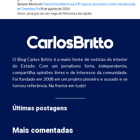
Sempre Atento
em
Flávio Dino determina à PF apurar possíveis crimes na execução
de ‘Emendas Pix’
8 de agosto de 2026
Vixiiii, será que vai cair nego de Petrolina e da região.
O Blog Carlos Britto é a maior fonte de notícias do interior
do Estado. Com um jornalismo forte, independente,
compartilha opiniões livres e de interesse da comunidade.
Foi fundado em 2008 em um projeto pioneiro e ousado e se
tornou referência. Na frente em tudo!
Últimas postagens
Mais comentadas