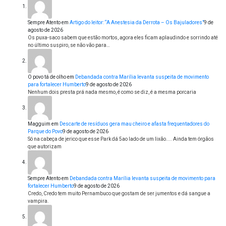
Sempre Atento
em
Artigo do leitor: “A Anestesia da Derrota – Os Bajuladores”
9 de
agosto de 2026
Os puxa-saco sabem que estão mortos, agora eles ficam aplaudindo e sorrindo até
no último suspiro, se não vão para…
O povo tá de olho
em
Debandada contra Marília levanta suspeita de movimento
para fortalecer Humberto
9 de agosto de 2026
Nenhum dois presta prá nada mesmo, é como se diz, é a mesma porcaria
Magguim
em
Descarte de resíduos gera mau cheiro e afasta frequentadores do
Parque do Povo
9 de agosto de 2026
Só na cabeça de jerico que esse Park dá 5ao lado de um lixão.... Ainda tem órgãos
que autorizam
Sempre Atento
em
Debandada contra Marília levanta suspeita de movimento para
fortalecer Humberto
9 de agosto de 2026
Credo, Credo tem muito Pernambuco que gostam de ser jumentos e dá sangue a
vampira.