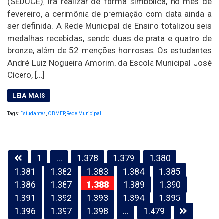
(SEDUCE), irá realizar de forma simbólica, no mês de
fevereiro, a cerimônia de premiação com data ainda a
ser definida. A Rede Municipal de Ensino totalizou seis
medalhas recebidas, sendo duas de prata e quatro de
bronze, além de 52 menções honrosas. Os estudantes
André Luiz Nogueira Amorim, da Escola Municipal José
Cícero, […]
Tags:
Estudantes
,
OBMEP
,
Rede Municipal
Paginação
1
…
1.378
1.379
1.380
de
1.381
1.382
1.383
1.384
1.385
posts
1.386
1.387
1.388
1.389
1.390
1.391
1.392
1.393
1.394
1.395
1.396
1.397
1.398
…
1.479