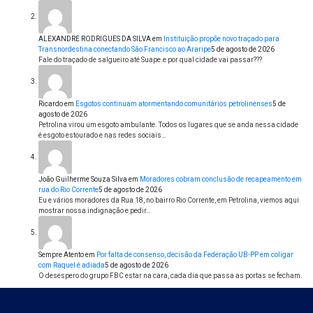
ALEXANDRE RODRIGUES DA SILVA
em
Instituição propõe novo traçado para
Transnordestina conectando São Francisco ao Araripe
5 de agosto de 2026
Fale do traçado de salgueiro até Suape.e por qual cidade vai passar???
Ricardo
em
Esgotos continuam atormentando comunitários petrolinenses
5 de
agosto de 2026
Petrolina virou um esgoto ambulante. Todos os lugares que se anda nessa cidade
é esgoto estourado e nas redes sociais…
João Guilherme Souza Silva
em
Moradores cobram conclusão de recapeamento em
rua do Rio Corrente
5 de agosto de 2026
Eu e vários moradores da Rua 18, no bairro Rio Corrente, em Petrolina, viemos aqui
mostrar nossa indignação e pedir…
Sempre Atento
em
Por falta de consenso, decisão da Federação UB-PP em coligar
com Raquel é adiada
5 de agosto de 2026
O desespero do grupo FBC estar na cara, cada dia que passa as portas se fecham.