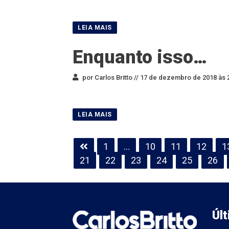
Enquanto isso…
por Carlos Britto //
17 de dezembro de 2018 às 
Paginação
1
…
10
11
12
1
de
21
22
23
24
25
26
posts
Úl