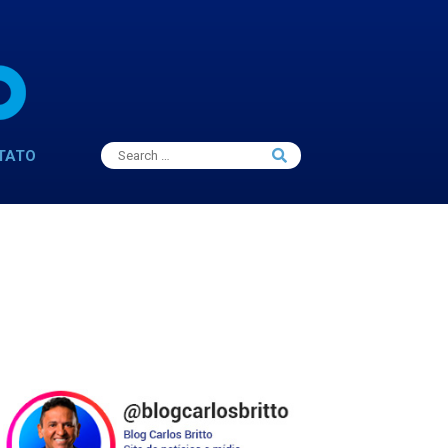
Search
TATO
Search
for: