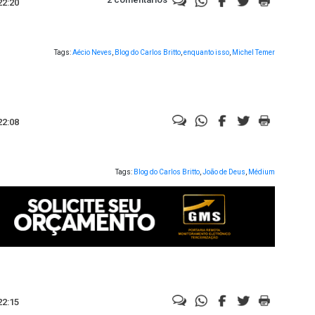
22:20
Tags:
Aécio Neves
,
Blog do Carlos Britto
,
enquanto isso
,
Michel Temer
22:08
Tags:
Blog do Carlos Britto
,
João de Deus
,
Médium
22:15