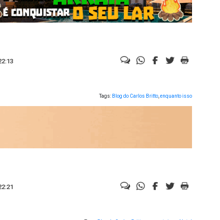
22:13
Tags:
Blog do Carlos Britto
,
enquanto isso
22:21