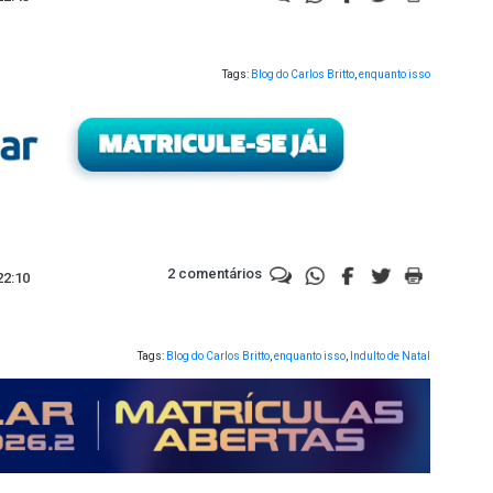
Tags:
Blog do Carlos Britto
,
enquanto isso
2 comentários
22:10
Tags:
Blog do Carlos Britto
,
enquanto isso
,
Indulto de Natal