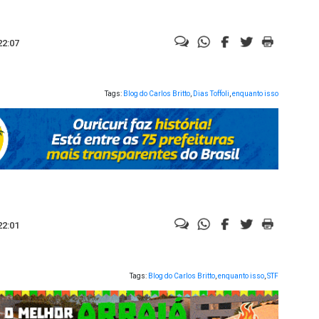
22:07
Tags:
Blog do Carlos Britto
,
Dias Toffoli
,
enquanto isso
22:01
Tags:
Blog do Carlos Britto
,
enquanto isso
,
STF