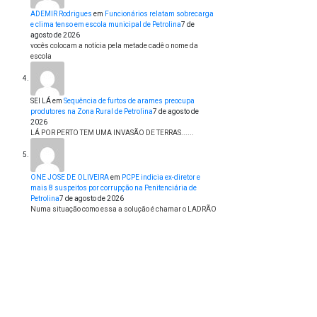
ADEMIR Rodrigues
em
Funcionários relatam sobrecarga
e clima tenso em escola municipal de Petrolina
7 de
agosto de 2026
vocês colocam a notícia pela metade cadê o nome da
escola
SEI LÁ
em
Sequência de furtos de arames preocupa
produtores na Zona Rural de Petrolina
7 de agosto de
2026
LÁ POR PERTO TEM UMA INVASÃO DE TERRAS......
ONE JOSE DE OLIVEIRA
em
PCPE indicia ex-diretor e
mais 8 suspeitos por corrupção na Penitenciária de
Petrolina
7 de agosto de 2026
Numa situação como essa a solução é chamar o LADRÃO