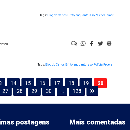
Tags:
Blog do Carlos Britto
,
enquanto isso
,
Michel Temer
22:20
Tags:
Blog do Carlos Britto
,
enquanto isso
,
Polícia Federal
3
14
15
16
17
18
19
20
27
28
29
30
…
128
timas postagens
Mais comentadas