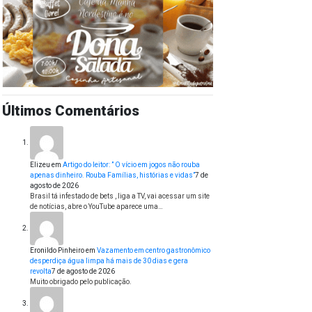
Últimos Comentários
Elizeu
em
Artigo do leitor: ” O vício em jogos não rouba
apenas dinheiro. Rouba Famílias, histórias e vidas”
7 de
agosto de 2026
Brasil tá infestado de bets , liga a TV, vai acessar um site
de notícias, abre o YouTube aparece uma…
Eronildo Pinheiro
em
Vazamento em centro gastronômico
desperdiça água limpa há mais de 30 dias e gera
revolta
7 de agosto de 2026
Muito obrigado pelo publicação.