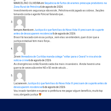
MARCELINO OLIVEIRA
em
Sequência de furtos de arames preocupa produtores na
Zona Rural de Petrolina
6 de agosto de 2026
Investimento em segurança não existe , Petrolina está jogado as cobras , facções
tomando conta e agente Policial falando que…
Sempre Atento
em
Justiça diz que famílias do Nova Vida III precisam de suporte
antes de desocuparem residencial
6 de agosto de 2026
Brasil tá lascado com essa justiça , nem elas se entendem, quer dizer que a
justiça estadual tem mais força…
Zé
em
Vereadora de Curitiba manda colega “voltar para o Ceará” e vira alvo de
notícia-crime
6 de agosto de 2026
As divergências estão ficando cada dia mais insanáveis. Ainda haverá uma
guerra de secessão entre NE e SE neste século.…
Luciane
em
Justiça diz que famílias do Nova Vida III precisam de suporte antes de
desocuparem residencial
6 de agosto de 2026
Vou invadir também e esperar a prefeitura me pagar algum benefício, muito top
isso, obrigado justiça