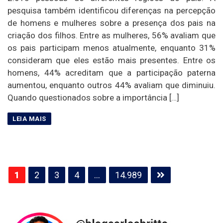
pesquisa também identificou diferenças na percepção
de homens e mulheres sobre a presença dos pais na
criação dos filhos. Entre as mulheres, 56% avaliam que
os pais participam menos atualmente, enquanto 31%
consideram que eles estão mais presentes. Entre os
homens, 44% acreditam que a participação paterna
aumentou, enquanto outros 44% avaliam que diminuiu.
Quando questionados sobre a importância […]
Paginação
1
2
3
4
…
14.989
de
posts