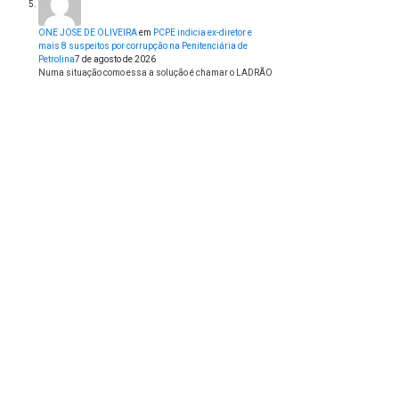
ONE JOSE DE OLIVEIRA
em
PCPE indicia ex-diretor e
mais 8 suspeitos por corrupção na Penitenciária de
Petrolina
7 de agosto de 2026
Numa situação como essa a solução é chamar o LADRÃO