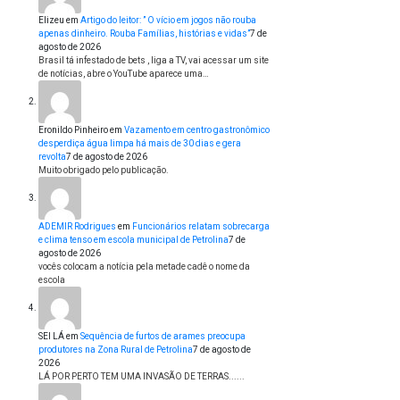
Elizeu
em
Artigo do leitor: ” O vício em jogos não rouba
apenas dinheiro. Rouba Famílias, histórias e vidas”
7 de
agosto de 2026
Brasil tá infestado de bets , liga a TV, vai acessar um site
de notícias, abre o YouTube aparece uma…
Eronildo Pinheiro
em
Vazamento em centro gastronômico
desperdiça água limpa há mais de 30 dias e gera
revolta
7 de agosto de 2026
Muito obrigado pelo publicação.
ADEMIR Rodrigues
em
Funcionários relatam sobrecarga
e clima tenso em escola municipal de Petrolina
7 de
agosto de 2026
vocês colocam a notícia pela metade cadê o nome da
escola
SEI LÁ
em
Sequência de furtos de arames preocupa
produtores na Zona Rural de Petrolina
7 de agosto de
2026
LÁ POR PERTO TEM UMA INVASÃO DE TERRAS......