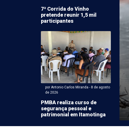
7ª Corrida do Vinho
pretende reunir 1,5 mil
participantes
ntonio Carlos Miranda - 08 de agosto 2026 às 17:23
discute segurança
a em Juazeiro e
a integração entre
uições
por Antonio Carlos Miranda - 8 de agosto
de 2026
úblico da Bahia (MPBA) discutiu, nesta semana, em
PMBA realiza curso de
tê Interinstitucional de Segurança Pública Integrada
segurança pessoal e
patrimonial em Itamotinga