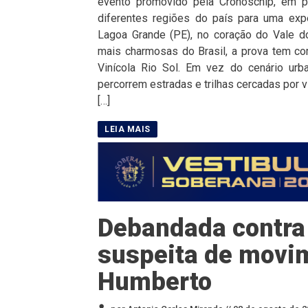
evento promovido pela Cronoschip, em pa
diferentes regiões do país para uma expe
Lagoa Grande (PE), no coração do Vale d
mais charmosas do Brasil, a prova tem com
Vinícola Rio Sol. Em vez do cenário urba
percorrem estradas e trilhas cercadas por 
[…]
Debandada contra 
suspeita de movim
Humberto