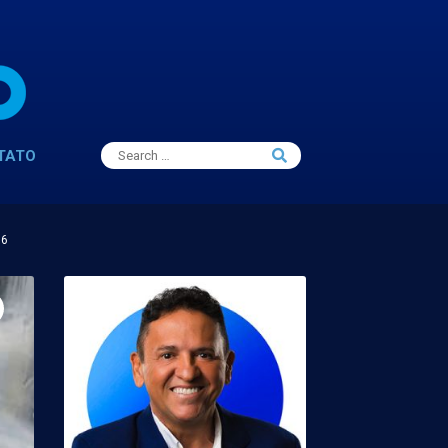
Search
TATO
Search
for:
16