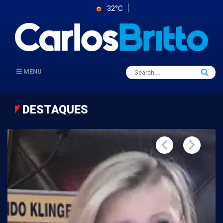
32°C
Search
MENU
Searc
for:
DESTAQUES