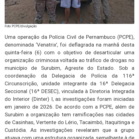
Foto: PCPE/divulgação
Uma operação da Polícia Civil de Pernambuco (PCPE),
denominada ‘Venatrix’, foi deflagrada na manhã desta
quinta-feira (6) com o objetivo de desarticular uma
organização criminosa voltada ao tráfico de drogas no
município de Surubim, Agreste do Estado. Sob a
coordenação da Delegacia de Polícia da 116ª
Circunscrição, unidade integrante da 16ª Delegacia
Seccional (16ª DESEC), vinculada à Diretoria Integrada
do Interior (Dinter) I, as investigações foram iniciadas
em janeiro de 2026. De acordo com a PCPE, além de
Surubim a organização tem ramificações nas cidades
de Casinhas, Vertente do Lério, Tacaimbó, Itaquitinga e
Custódia. As investigações revelaram que a grupo
atuava com uma estrutura organizada, semelhante à de