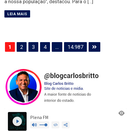
a nossa população“, destacou. Para o […]
Paginação
1
2
3
4
…
14.987
de
posts