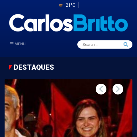
21°C
Search
MENU
Searc
for:
DESTAQUES