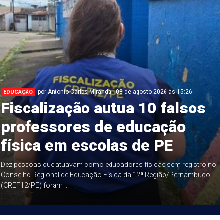
por Antonio Carlos Miranda - 08 de agosto 2026 às 15:26
EDUCAÇÃO
Fiscalização autua 10 falsos
professores de educação
física em escolas de PE
Dez pessoas que atuavam como educadoras físicas sem registro no
Conselho Regional de Educação Física da 12ª Região/Pernambuco
(CREF12/PE) foram ...