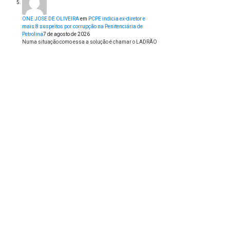
ONE JOSE DE OLIVEIRA
em
PCPE indicia ex-diretor e
mais 8 suspeitos por corrupção na Penitenciária de
Petrolina
7 de agosto de 2026
Numa situação como essa a solução é chamar o LADRÃO