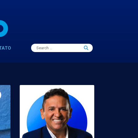
Search
TATO
Search
for: