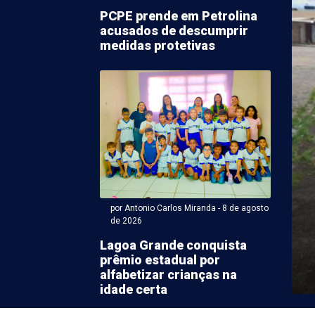
PCPE prende em Petrolina
acusados de descumprir
medidas protetivas
ntonio Carlos Miranda - 08 de agosto 2026 às 10:40
s sertanejos deixam
de João Campos e
ssam no PSD de Raquel
por Antonio Carlos Miranda - 8 de agosto
de 2026
eleição, a governadora Raquel Lyra filiou ao PSD mais
Lagoa Grande conquista
es lideranças políticas do Sertão pernambucano: os
prêmio estadual por
alfabetizar crianças na
idade certa