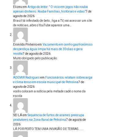
Elizeu
em
Artigo do leitor: ” O vício em jogos não rouba
apenas dinheiro. Rouba Famílias, histórias e vidas”
7 de
agosto de 2026
Brasil tá infestado de bets , liga a TV, vai acessar um site
de notícias, abre o YouTube aparece uma…
Eronildo Pinheiro
em
Vazamento em centro gastronômico
desperdiça água limpa há mais de 30 dias e gera
revolta
7 de agosto de 2026
Muito obrigado pelo publicação.
ADEMIR Rodrigues
em
Funcionários relatam sobrecarga
e clima tenso em escola municipal de Petrolina
7 de
agosto de 2026
vocês colocam a notícia pela metade cadê o nome da
escola
SEI LÁ
em
Sequência de furtos de arames preocupa
produtores na Zona Rural de Petrolina
7 de agosto de
2026
LÁ POR PERTO TEM UMA INVASÃO DE TERRAS......