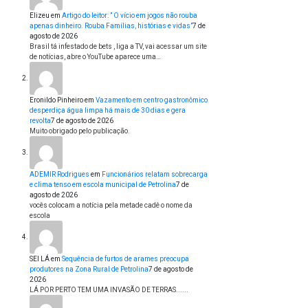
Elizeu
em
Artigo do leitor: ” O vício em jogos não rouba
apenas dinheiro. Rouba Famílias, histórias e vidas”
7 de
agosto de 2026
Brasil tá infestado de bets , liga a TV, vai acessar um site
de notícias, abre o YouTube aparece uma…
Eronildo Pinheiro
em
Vazamento em centro gastronômico
desperdiça água limpa há mais de 30 dias e gera
revolta
7 de agosto de 2026
Muito obrigado pelo publicação.
ADEMIR Rodrigues
em
Funcionários relatam sobrecarga
e clima tenso em escola municipal de Petrolina
7 de
agosto de 2026
vocês colocam a notícia pela metade cadê o nome da
escola
SEI LÁ
em
Sequência de furtos de arames preocupa
produtores na Zona Rural de Petrolina
7 de agosto de
2026
LÁ POR PERTO TEM UMA INVASÃO DE TERRAS......