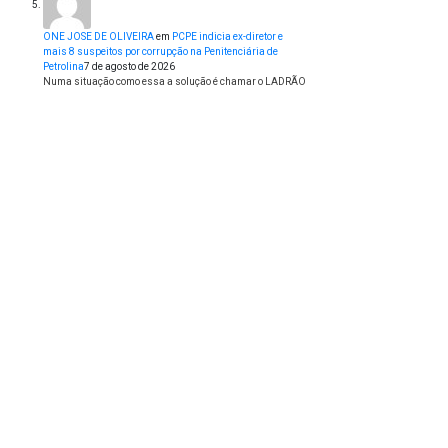
ONE JOSE DE OLIVEIRA
em
PCPE indicia ex-diretor e
mais 8 suspeitos por corrupção na Penitenciária de
Petrolina
7 de agosto de 2026
Numa situação como essa a solução é chamar o LADRÃO