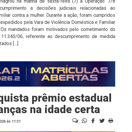
deflagrou na manhã de sexta-feira (7) a Operação ‘7/8
cumprimento a decisões judiciais relacionadas ao
iliar contra a mulher. Durante a ação, foram cumpridos
 expedidos pela Vara de Violência Doméstica e Familiar
a. Os mandados foram motivados pelo cometimento do
º 11.340/06, referente ao descumprimento de medida
zados […]
quista prêmio estadual
ianças na idade certa
026 às 11:31