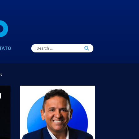
Search
TATO
Search
for:
16