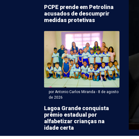
PCPE prende em Petrolina
acusados de descumprir
medidas protetivas
Antonio Carlos Miranda - 08 de agosto 2026 às 08:58
o de céu ensolarado e
e variando de baixa a
por Antonio Carlos Miranda - 8 de agosto
ada em Petrolina
de 2026
Lagoa Grande conquista
ana está começando com expectativa de céu
prêmio estadual por
te sábado (8). A umidade do ar, segundo o ...
alfabetizar crianças na
idade certa