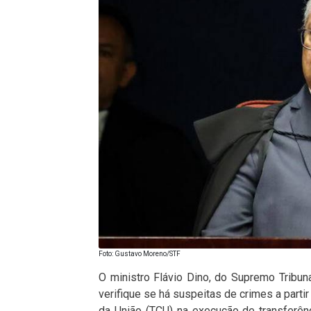
Foto: Gustavo Moreno/STF
O ministro Flávio Dino, do Supremo Tribuna
verifique se há suspeitas de crimes a partir
da União (TCU) na execução de transferên