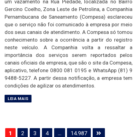
um vazamento na Rua Piedade, localizada no Bairro
Gercino Coelho, Zona Leste de Petrolina, a Companhia
Pernambucana de Saneamento (Compesa) esclareceu
que o serviço não foi comunicado à empresa por meio
dos seus canais de atendimento. A Compesa só tomou
conhecimento sobre a ocorrência a partir do registro
neste veículo. A Companhia volta a ressaltar a
importância dos serviços serem reportados pelos
canais oficiais da empresa, que são o site da Compesa,
aplicativo, telefone 0800 081 0195 e WhatsApp (81) 9
9488-5227. A partir dessa notificação, a empresa tem
condições de agilizar os atendimentos.
Paginação
1
2
3
4
…
14.987