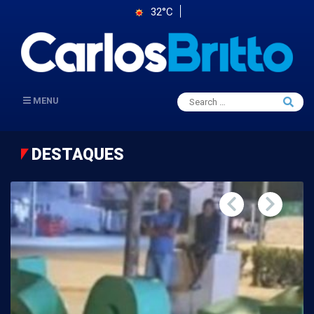
32°C
Search
MENU
Searc
for:
DESTAQUES