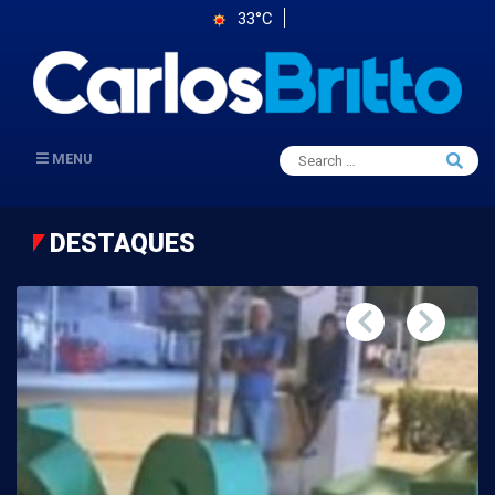
33°C
Search
MENU
Searc
for:
DESTAQUES