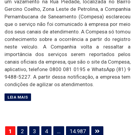
um vazamento na Rua Piedade, localizada no Bairro
Gercino Coelho, Zona Leste de Petrolina, a Companhia
Pernambucana de Saneamento (Compesa) esclareceu
que o serviço não foi comunicado à empresa por meio
dos seus canais de atendimento. A Compesa só tomou
conhecimento sobre a ocorrência a partir do registro
neste veículo. A Companhia volta a ressaltar a
importância dos serviços serem reportados pelos
canais oficiais da empresa, que são o site da Compesa,
aplicativo, telefone 0800 081 0195 e WhatsApp (81) 9
9488-5227. A partir dessa notificação, a empresa tem
condições de agilizar os atendimentos.
Paginação
1
2
3
4
…
14.987