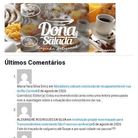
Últimos Comentários
Maria Yara Silva Diniz
em
Moradores cobram conclusão de recapeamento em rua
do Rio Corrente
5 de agosto de 2026
Querido(a) Editor(a) Estou escrevendo está carta como uma leitora preocupada
com a reportagen sobre a situação dos comunitários da rua…
ALEXANDRE RODRIGUES DA SILVA
em
Instituição propõe novo traçado para
Transnordestina conectando São Francisco ao Araripe
5 de agosto de 2026
Fale do traçado de salgueiro até Suape.e por qual cidade vai passar???