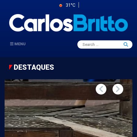
31°C
Search
MENU
Searc
for:
DESTAQUES