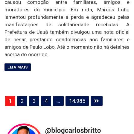
causou comoção entre familiares, amigos e
moradores do município. Em nota, Marcos Lobo
lamentou profundamente a perda e agradeceu pelas
manifestações de solidariedade recebidas. A
Prefeitura de Uauá também divulgou uma nota oficial
de pesar, prestando condolências aos familiares e
amigos de Paulo Lobo. Até o momento não há detalhes
acerca do ocorrido.
Paginação
1
2
3
4
…
14.985
de
posts