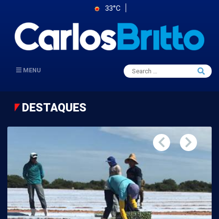
33°C
Search
MENU
Searc
for:
DESTAQUES