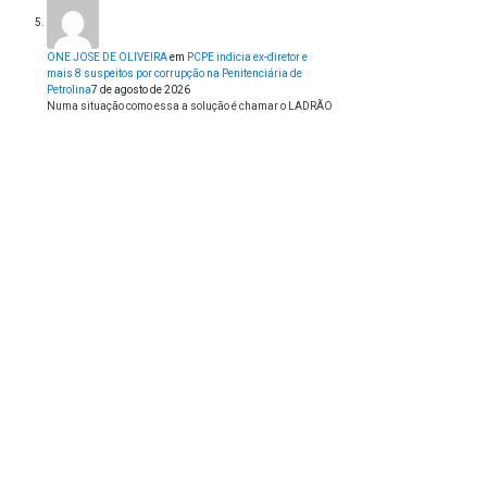
ONE JOSE DE OLIVEIRA
em
PCPE indicia ex-diretor e
mais 8 suspeitos por corrupção na Penitenciária de
Petrolina
7 de agosto de 2026
Numa situação como essa a solução é chamar o LADRÃO