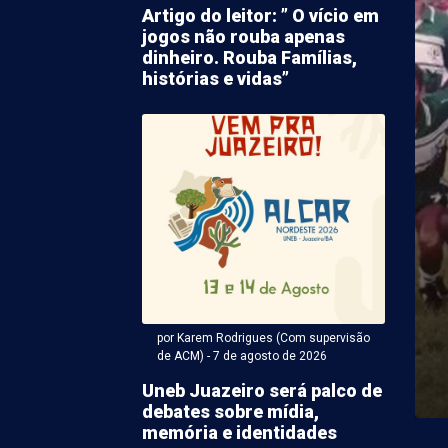
Artigo do leitor: ” O vício em
jogos não rouba apenas
dinheiro. Rouba Famílias,
histórias e vidas”
 Karem Rodrigues (Com supervisão de ACM) - 07 de agosto
o causado por
ento aborrece
ores no Gercino Coelho
por Karem Rodrigues (Com supervisão
ma de vazamento na tubulação de água irrita
de ACM) - 7 de agosto de 2026
etrolina. Desta vez o fato acabou causando o ...
Uneb Juazeiro será palco de
debates sobre mídia,
memória e identidades