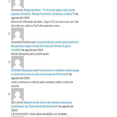
Elizeu
em
Artigo do leitor: ” O vício em jogos não rouba
apenas dinheiro. Rouba Famílias, histórias e vidas”
7 de
agosto de 2026
Brasil tá infestado de bets , liga a TV, vai acessar um site
de notícias, abre o YouTube aparece uma…
Eronildo Pinheiro
em
Vazamento em centro gastronômico
desperdiça água limpa há mais de 30 dias e gera
revolta
7 de agosto de 2026
Muito obrigado pelo publicação.
ADEMIR Rodrigues
em
Funcionários relatam sobrecarga
e clima tenso em escola municipal de Petrolina
7 de
agosto de 2026
vocês colocam a notícia pela metade cadê o nome da
escola
SEI LÁ
em
Sequência de furtos de arames preocupa
produtores na Zona Rural de Petrolina
7 de agosto de
2026
LÁ POR PERTO TEM UMA INVASÃO DE TERRAS......