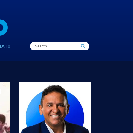
Search
TATO
Search
for: