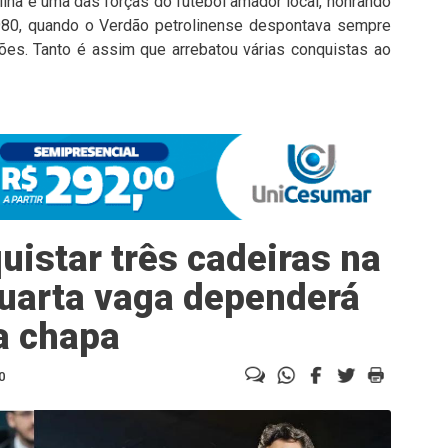
ina é uma das forças do futebol amador local, honrando
 1980, quando o Verdão petrolinense despontava sempre
es. Tanto é assim que arrebatou várias conquistas ao
istar três cadeiras na
uarta vaga dependerá
a chapa
0