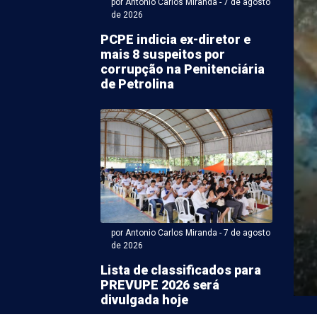
por Antonio Carlos Miranda - 7 de agosto
de 2026
PCPE indicia ex-diretor e
mais 8 suspeitos por
corrupção na Penitenciária
de Petrolina
 Karem Rodrigues (Com supervisão de ACM) - 07 de agosto
do prefeito de Uauá
 afogado em
ínio de Juazeiro
por Antonio Carlos Miranda - 7 de agosto
de 2026
ito de Uauá (Norte da Bahia), Marcos Lobo, Paulo Lobo
uinta-feira (6) após se afogar em ...
Lista de classificados para
PREVUPE 2026 será
divulgada hoje