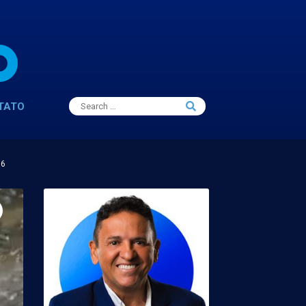
Search
TATO
Search
for:
16