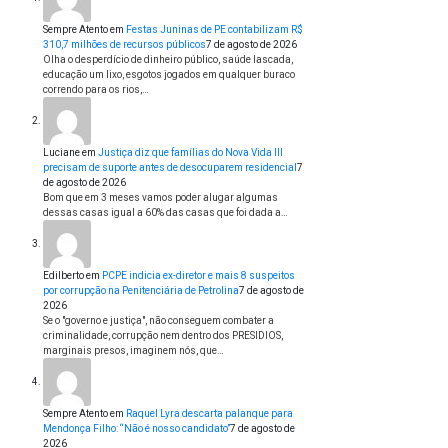
Sempre Atento
em
Festas Juninas de PE contabilizam R$
310,7 milhões de recursos públicos
7 de agosto de 2026
Olha o desperdício de dinheiro público, saúde lascada,
educação um lixo, esgotos jogados em qualquer buraco
correndo para os rios,…
Luciane
em
Justiça diz que famílias do Nova Vida III
precisam de suporte antes de desocuparem residencial
7
de agosto de 2026
Bom que em 3 meses vamos poder alugar algumas
dessas casas igual a 60% das casas que foi dada a…
Edilberto
em
PCPE indicia ex-diretor e mais 8 suspeitos
por corrupção na Penitenciária de Petrolina
7 de agosto de
2026
Se o "governo e justiça", não conseguem combater a
criminalidade, corrupção nem dentro dos PRESIDIOS,
marginais presos, imaginem nós, que…
Sempre Atento
em
Raquel Lyra descarta palanque para
Mendonça Filho: “Não é nosso candidato”
7 de agosto de
2026