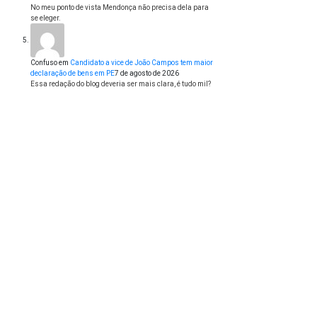
No meu ponto de vista Mendonça não precisa dela para
se eleger.
Confuso
em
Candidato a vice de João Campos tem maior
declaração de bens em PE
7 de agosto de 2026
Essa redação do blog deveria ser mais clara, é tudo mil?