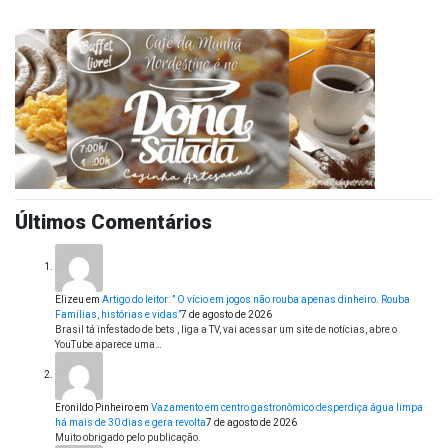
Últimos Comentários
Elizeu
em
Artigo do leitor: ” O vício em jogos não rouba apenas dinheiro. Rouba
Famílias, histórias e vidas”
7 de agosto de 2026
Brasil tá infestado de bets , liga a TV, vai acessar um site de notícias, abre o
YouTube aparece uma…
Eronildo Pinheiro
em
Vazamento em centro gastronômico desperdiça água limpa
há mais de 30 dias e gera revolta
7 de agosto de 2026
Muito obrigado pelo publicação.