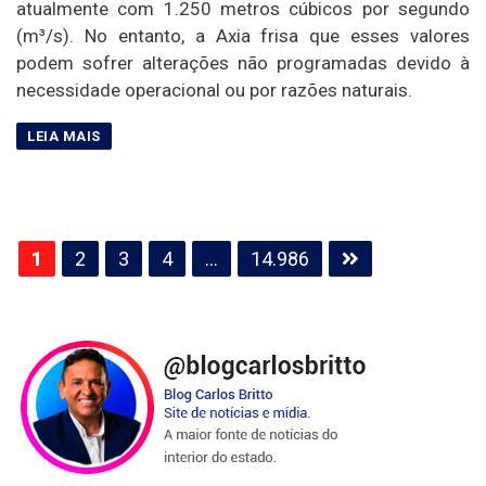
atualmente com 1.250 metros cúbicos por segundo
(m³/s). No entanto, a Axia frisa que esses valores
podem sofrer alterações não programadas devido à
necessidade operacional ou por razões naturais.
Paginação
1
2
3
4
…
14.986
de
posts