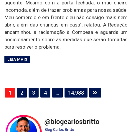
aguente. Mesmo com a porta fechada, o mau cheiro
incomoda, além de trazer problemas para nossa saúde.
Meu comércio é em frente e eu não consigo mais nem
abrir, além das crianças em casa”, relatou. A Redação
encaminhou a reclamação à Compesa e aguarda um
posicionamento sobre as medidas que serão tomadas
para resolver o problema.
Paginação
1
2
3
4
…
14.988
de
posts