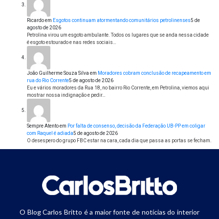
Ricardo
em
Esgotos continuam atormentando comunitários petrolinenses
5 de
agosto de 2026
Petrolina virou um esgoto ambulante. Todos os lugares que se anda nessa cidade
é esgoto estourado e nas redes sociais…
João Guilherme Souza Silva
em
Moradores cobram conclusão de recapeamento em
rua do Rio Corrente
5 de agosto de 2026
Eu e vários moradores da Rua 18, no bairro Rio Corrente, em Petrolina, viemos aqui
mostrar nossa indignação e pedir…
Sempre Atento
em
Por falta de consenso, decisão da Federação UB-PP em coligar
com Raquel é adiada
5 de agosto de 2026
O desespero do grupo FBC estar na cara, cada dia que passa as portas se fecham.
O Blog Carlos Britto é a maior fonte de notícias do interior