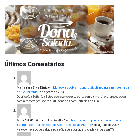
Últimos Comentários
Maria Yara Silva Diniz
em
Moradores cobram conclusão de recapeamento em rua
do Rio Corrente
5 de agosto de 2026
Querido(a) Editor(a) Estou escrevendo está carta como uma leitora preocupada
com a reportagen sobre a situação dos comunitários da rua…
ALEXANDRE RODRIGUES DA SILVA
em
Instituição propõe novo traçado para
Transnordestina conectando São Francisco ao Araripe
5 de agosto de 2026
Fale do traçado de salgueiro até Suape.e por qual cidade vai passar???