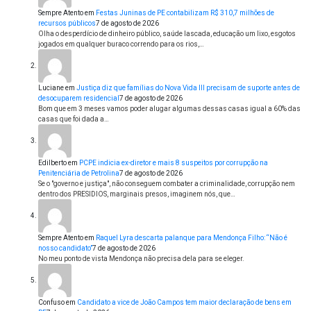
Sempre Atento
em
Festas Juninas de PE contabilizam R$ 310,7 milhões de
recursos públicos
7 de agosto de 2026
Olha o desperdício de dinheiro público, saúde lascada, educação um lixo, esgotos
jogados em qualquer buraco correndo para os rios,…
Luciane
em
Justiça diz que famílias do Nova Vida III precisam de suporte antes de
desocuparem residencial
7 de agosto de 2026
Bom que em 3 meses vamos poder alugar algumas dessas casas igual a 60% das
casas que foi dada a…
Edilberto
em
PCPE indicia ex-diretor e mais 8 suspeitos por corrupção na
Penitenciária de Petrolina
7 de agosto de 2026
Se o "governo e justiça", não conseguem combater a criminalidade, corrupção nem
dentro dos PRESIDIOS, marginais presos, imaginem nós, que…
Sempre Atento
em
Raquel Lyra descarta palanque para Mendonça Filho: “Não é
nosso candidato”
7 de agosto de 2026
No meu ponto de vista Mendonça não precisa dela para se eleger.
Confuso
em
Candidato a vice de João Campos tem maior declaração de bens em