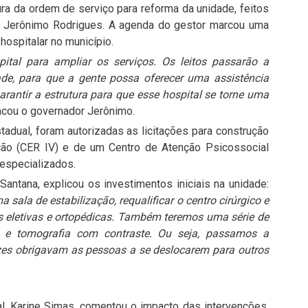
a da ordem de serviço para reforma da unidade, feitos
or Jerônimo Rodrigues. A agenda do gestor marcou uma
hospitalar no município.
ital para ampliar os serviços. Os leitos passarão a
dade, para que a gente possa oferecer uma assistência
antir a estrutura para que esse hospital se torne uma
tacou o governador Jerônimo.
tadual, foram autorizadas as licitações para construção
ção (CER IV) e de um Centro de Atenção Psicossocial
 especializados.
antana, explicou os investimentos iniciais na unidade:
sala de estabilização, requalificar o centro cirúrgico e
s eletivas e ortopédicas. Também teremos uma série de
a e tomografia com contraste. Ou seja, passamos a
zes obrigavam as pessoas a se deslocarem para outros
, Karine Simas, comentou o impacto das intervenções.