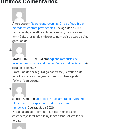
Últimos Comentários
A verdade
em
Ratos reaparecem na Orla de Petrolina e
moradores cobram providências
6 de agosto de 2026
Bom investigar melhor esta informação, pois ratos não
tem hábito diurno, eles não costumam sair da toca de dia,
geralmente…
MARCELINO OLIVEIRA
em
Sequência de furtos de
arames preocupa produtores na Zona Rural de Petrolina
6
de agosto de 2026
Investimento em segurança não existe , Petrolina está
jogado as cobras , facções tomando conta e agente
Policial falando que…
Sempre Atento
em
Justiça diz que famílias do Nova Vida
III precisam de suporte antes de desocuparem
residencial
6 de agosto de 2026
Brasil tá lascado com essa justiça , nem elas se
entendem, quer dizer que a justiça estadual tem mais
força…