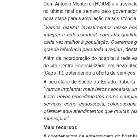
Dom Antônio Monteiro (HDAM) e a assinatur
no último final de semana pelo governad
nova etapa para a ampliação da assistência 
“
Vamos realizar investimentos nesse hosp
integrar a rede estadual, com alta quali
cada vez melhor à população. Queremos gar
grande referência para toda a região
“, des
Além da incorporação do hospital à rede es
de um Centro Especializado em Reabilita
(Caps III), estendendo a oferta de serviços
A secretária de Saúde do Estado, Roberta S
“
vamos implantar mais leitos neonatais, uma 
trazer novos procedimentos, como cirurgia
serviços como endoscopia, colonoscopi
oferecer aqui atendimentos que muitas ve
municípios
“.
Mais recursos
A coordenadora de enfermagem do hospital