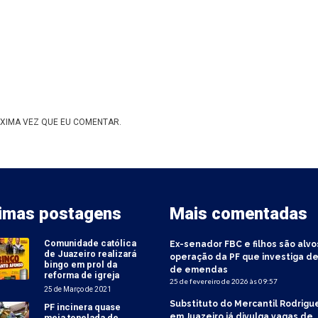
XIMA VEZ QUE EU COMENTAR.
timas postagens
Mais comentadas
Comunidade católica
Ex-senador FBC e filhos são alvo
de Juazeiro realizará
operação da PF que investiga de
bingo em prol da
de emendas
reforma de igreja
25 de fevereiro de 2026 às 09:57
25 de Março de 2021
Substituto do Mercantil Rodrigu
PF incinera quase
em Juazeiro já divulga vagas de
meia tonelada de