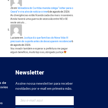
Zé
em
Vereadora de Curitiba manda colega “voltar para o
Ceará” e vira alvo de notícia-crime
6 de agosto de 2026
As divergências estão ficando cada dia mais insanáveis.
Ainda haverá uma guerra de secessão entre NE e SE
neste século.…
Luciane
em
Justiça diz que famílias do Nova Vida III
precisam de suporte antes de desocuparem residencial
6
de agosto de 2026
Vou invadir também e esperar a prefeitura me pagar
algum benefício, muito top isso, obrigado justiça
Newsletter
s de
Assine nossa newsletter para receber
svios
novidades por e-mail em primeira mão.
es