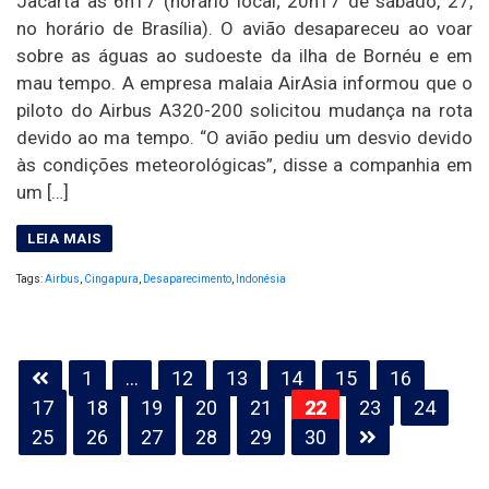
Jacarta às 6h17 (horário local; 20h17 de sábado, 27,
no horário de Brasília). O avião desapareceu ao voar
sobre as águas ao sudoeste da ilha de Bornéu e em
mau tempo. A empresa malaia AirAsia informou que o
piloto do Airbus A320-200 solicitou mudança na rota
devido ao ma tempo. “O avião pediu um desvio devido
às condições meteorológicas”, disse a companhia em
um […]
Tags:
Airbus
,
Cingapura
,
Desaparecimento
,
Indonésia
Paginação
1
…
12
13
14
15
16
de
17
18
19
20
21
22
23
24
posts
25
26
27
28
29
30