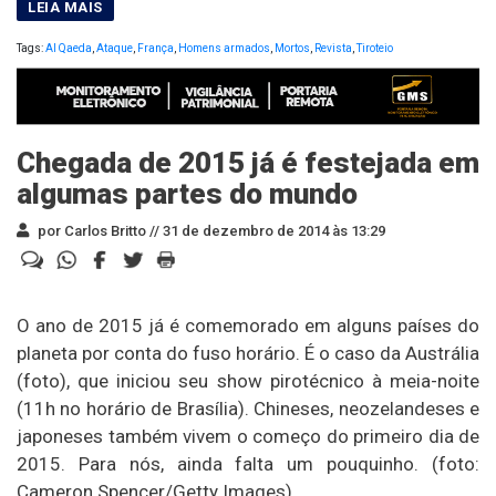
Tags:
Al Qaeda
,
Ataque
,
França
,
Homens armados
,
Mortos
,
Revista
,
Tiroteio
Chegada de 2015 já é festejada em
algumas partes do mundo
por Carlos Britto //
31 de dezembro de 2014 às 13:29
O ano de 2015 já é comemorado em alguns países do
planeta por conta do fuso horário. É o caso da Austrália
(foto), que iniciou seu show pirotécnico à meia-noite
(11h no horário de Brasília). Chineses, neozelandeses e
japoneses também vivem o começo do primeiro dia de
2015. Para nós, ainda falta um pouquinho. (foto:
Cameron Spencer/Getty Images)