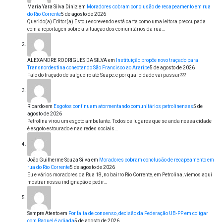
Maria Yara Silva Diniz
em
Moradores cobram conclusão de recapeamento em rua
do Rio Corrente
5 de agosto de 2026
Querido(a) Editor(a) Estou escrevendo está carta como uma leitora preocupada
com a reportagen sobre a situação dos comunitários da rua…
ALEXANDRE RODRIGUES DA SILVA
em
Instituição propõe novo traçado para
Transnordestina conectando São Francisco ao Araripe
5 de agosto de 2026
Fale do traçado de salgueiro até Suape.e por qual cidade vai passar???
Ricardo
em
Esgotos continuam atormentando comunitários petrolinenses
5 de
agosto de 2026
Petrolina virou um esgoto ambulante. Todos os lugares que se anda nessa cidade
é esgoto estourado e nas redes sociais…
João Guilherme Souza Silva
em
Moradores cobram conclusão de recapeamento em
rua do Rio Corrente
5 de agosto de 2026
Eu e vários moradores da Rua 18, no bairro Rio Corrente, em Petrolina, viemos aqui
mostrar nossa indignação e pedir…
Sempre Atento
em
Por falta de consenso, decisão da Federação UB-PP em coligar
com Raquel é adiada
5 de agosto de 2026