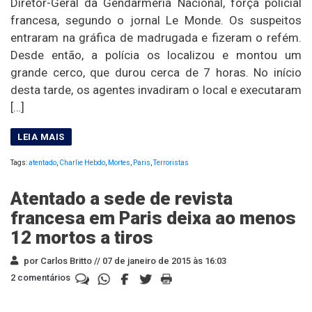
Diretor-Geral da Gendarmeria Nacional, força policial
francesa, segundo o jornal Le Monde. Os suspeitos
entraram na gráfica de madrugada e fizeram o refém.
Desde então, a polícia os localizou e montou um
grande cerco, que durou cerca de 7 horas. No início
desta tarde, os agentes invadiram o local e executaram
[…]
Tags:
atentado
,
Charlie Hebdo
,
Mortes
,
Paris
,
Terroristas
Atentado a sede de revista
francesa em Paris deixa ao menos
12 mortos a tiros
por Carlos Britto //
07 de janeiro de 2015 às 16:03
2 comentários