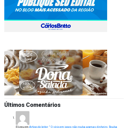
Últimos Comentários
Elizeu
em
Artigo do leitor: ” O vício em jogos não rouba apenas dinheiro. Rouba