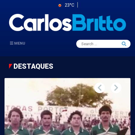
23°C
Search
MENU
Searc
for:
DESTAQUES