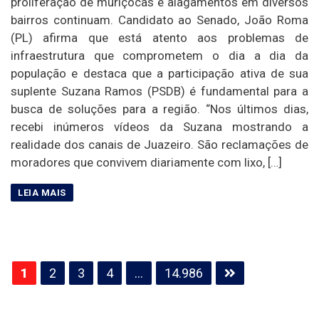
proliferação de muriçocas e alagamentos em diversos
bairros continuam. Candidato ao Senado, João Roma
(PL) afirma que está atento aos problemas de
infraestrutura que comprometem o dia a dia da
população e destaca que a participação ativa de sua
suplente Suzana Ramos (PSDB) é fundamental para a
busca de soluções para a região. “Nos últimos dias,
recebi inúmeros vídeos da Suzana mostrando a
realidade dos canais de Juazeiro. São reclamações de
moradores que convivem diariamente com lixo, […]
Paginação
1
2
3
4
…
14.986
de
posts