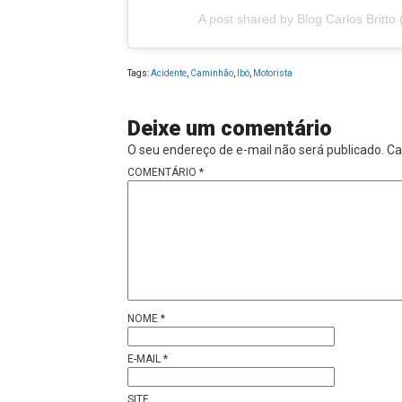
A post shared by Blog Carlos Britto 
Tags:
Acidente
,
Caminhão
,
Ibó
,
Motorista
Deixe um comentário
O seu endereço de e-mail não será publicado.
Ca
COMENTÁRIO
*
NOME
*
E-MAIL
*
SITE