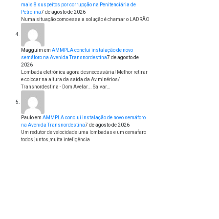
mais 8 suspeitos por corrupção na Penitenciária de
Petrolina
7 de agosto de 2026
Numa situação como essa a solução é chamar o LADRÃO
Magguim
em
AMMPLA conclui instalação de novo
semáforo na Avenida Transnordestina
7 de agosto de
2026
Lombada eletrônica agora desnecessária! Melhor retirar
e colocar na altura da saída da Av minérios/
Transnordestina - Dom Avelar... Salvar…
Paulo
em
AMMPLA conclui instalação de novo semáforo
na Avenida Transnordestina
7 de agosto de 2026
Um redutor de velocidade uma lombadas e um cemafaro
todos juntos,muita inteligência