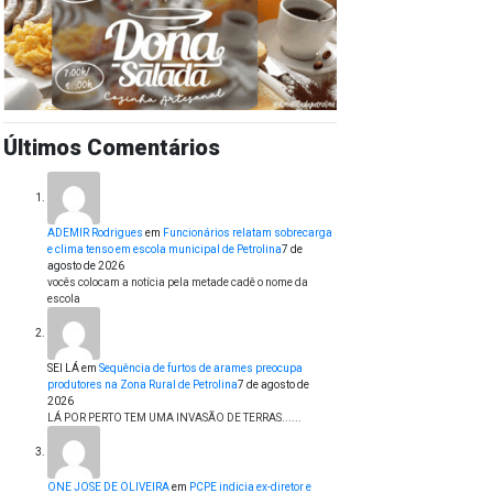
Últimos Comentários
ADEMIR Rodrigues
em
Funcionários relatam sobrecarga
e clima tenso em escola municipal de Petrolina
7 de
agosto de 2026
vocês colocam a notícia pela metade cadê o nome da
escola
SEI LÁ
em
Sequência de furtos de arames preocupa
produtores na Zona Rural de Petrolina
7 de agosto de
2026
LÁ POR PERTO TEM UMA INVASÃO DE TERRAS......
ONE JOSE DE OLIVEIRA
em
PCPE indicia ex-diretor e