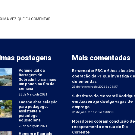
XIMA VEZ QUE EU COMENTAR.
timas postagens
Mais comentadas
Volume útil da
Ex-senador FBC e filhos são alvo
Barragem de
operação da PF que investiga de
Sobradinho cai mais
de emendas
um pouco no fim de
25 de fevereiro de 2026 às 09:57
semana
25 de Março de 2021
Substituto do Mercantil Rodrigu
em Juazeiro já divulga vagas de
Facape abre seleção
para pedagogo,
emprego
assistente e
05 de janeiro de 2026 às 08:00
psicólogo
educacional
Moradores cobram conclusão de
25 de Março de 2021
recapeamento em rua do Rio
Corrente
Homem é flagrado