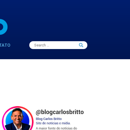
Search
TATO
Search
for: