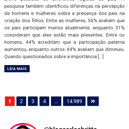
pesquisa também identificou diferenças na percepção
de homens e mulheres sobre a presença dos pais na
criação dos filhos. Entre as mulheres, 56% avaliam que
os pais participam menos atualmente, enquanto 31%
consideram que eles estão mais presentes. Entre os
homens, 44% acreditam que a participação paterna
aumentou, enquanto outros 44% avaliam que diminuiu.
Quando questionados sobre a importância […]
Paginação
1
2
3
4
…
14.989
de
posts