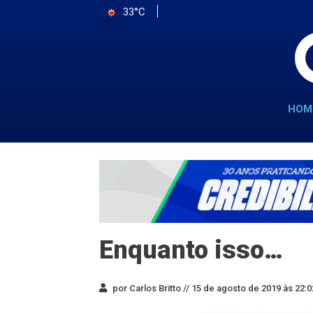
33°C
HOM
Enquanto isso…
por Carlos Britto //
15 de agosto de 2019 às 22:0