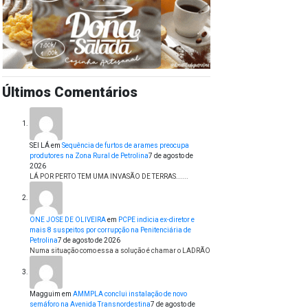
Últimos Comentários
SEI LÁ
em
Sequência de furtos de arames preocupa
produtores na Zona Rural de Petrolina
7 de agosto de
2026
LÁ POR PERTO TEM UMA INVASÃO DE TERRAS......
ONE JOSE DE OLIVEIRA
em
PCPE indicia ex-diretor e
mais 8 suspeitos por corrupção na Penitenciária de
Petrolina
7 de agosto de 2026
Numa situação como essa a solução é chamar o LADRÃO
Magguim
em
AMMPLA conclui instalação de novo
semáforo na Avenida Transnordestina
7 de agosto de