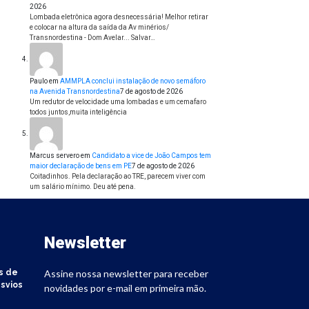
2026
Lombada eletrônica agora desnecessária! Melhor retirar
e colocar na altura da saída da Av minérios/
Transnordestina - Dom Avelar... Salvar…
Paulo
em
AMMPLA conclui instalação de novo semáforo
na Avenida Transnordestina
7 de agosto de 2026
Um redutor de velocidade uma lombadas e um cemafaro
todos juntos,muita inteligência
Marcus servero
em
Candidato a vice de João Campos tem
maior declaração de bens em PE
7 de agosto de 2026
Coitadinhos. Pela declaração ao TRE, parecem viver com
um salário mínimo. Deu até pena.
Newsletter
s de
Assine nossa newsletter para receber
svios
novidades por e-mail em primeira mão.