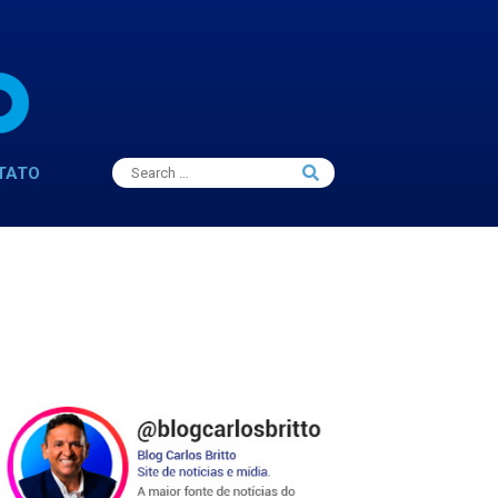
Search
TATO
Search
for: