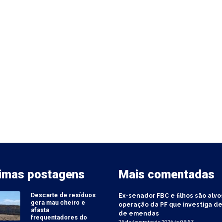
timas postagens
Mais comentadas
Descarte de resíduos
Ex-senador FBC e filhos são alvo
gera mau cheiro e
operação da PF que investiga de
afasta
de emendas
frequentadores do
25 de fevereiro de 2026 às 09:57