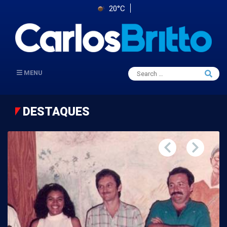
20°C
Search
MENU
Searc
for:
DESTAQUES