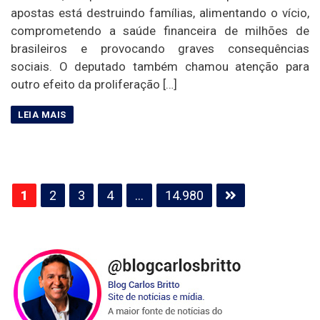
apostas está destruindo famílias, alimentando o vício,
comprometendo a saúde financeira de milhões de
brasileiros e provocando graves consequências
sociais. O deputado também chamou atenção para
outro efeito da proliferação […]
Paginação
1
2
3
4
…
14.980
de
posts