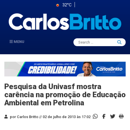
32°C
Search
MENU
Searc
for:
Pesquisa da Univasf mostra
carência na promoção de Educação
Ambiental em Petrolina
por Carlos Britto //
02 de julho de 2013 às 17:02