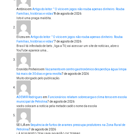
Antônio
em
Artigo do leitor: ” O vício em jogos não rouba apenas dinheiro. Rouba
Famílias, histórias e vidas”
8 de agosto de 2026
Isto é uma praga maldita.
Elizeu
em
Artigo do leitor: ” O vício em jogos não rouba apenas dinheiro. Rouba
Famílias, histórias e vidas”
7 de agosto de 2026
Brasil tá infestado de bets , liga a TV, vai acessar um site de notícias, abre o
YouTube aparece uma…
Eronildo Pinheiro
em
Vazamento em centro gastronômico desperdiça água limpa
há mais de 30 dias e gera revolta
7 de agosto de 2026
Muito obrigado pelo publicação.
ADEMIR Rodrigues
em
Funcionários relatam sobrecarga e clima tenso em escola
municipal de Petrolina
7 de agosto de 2026
vocês colocam a notícia pela metade cadê o nome da escola
SEI LÁ
em
Sequência de furtos de arames preocupa produtores na Zona Rural de
Petrolina
7 de agosto de 2026
LÁ POR PERTO TEM UMA INVASÃO DE TERRAS......