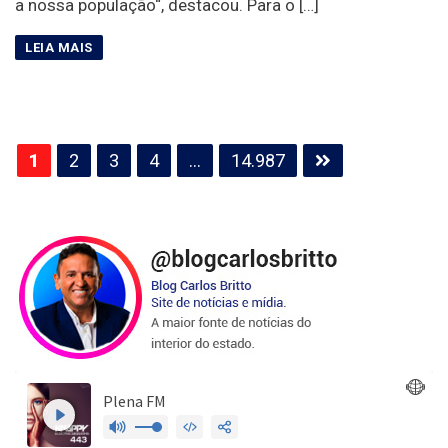
a nossa população“, destacou. Para o […]
Paginação
1
2
3
4
…
14.987
de
posts