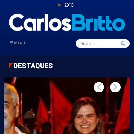
20°C
Search
MENU
Searc
for:
DESTAQUES