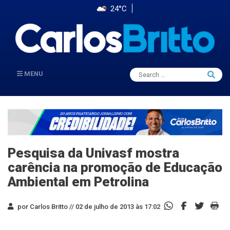
24°C
Search
MENU
Searc
for:
Pesquisa da Univasf mostra
carência na promoção de Educação
Ambiental em Petrolina
por Carlos Britto //
02 de julho de 2013 às 17:02