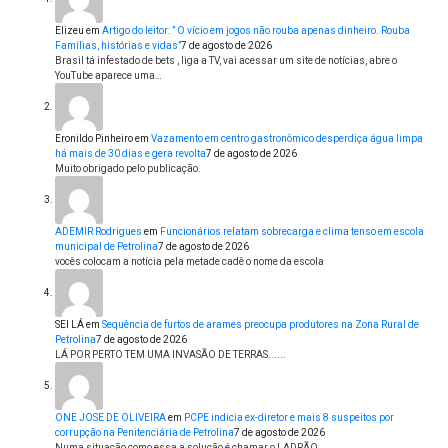
Elizeu
em
Artigo do leitor: ” O vício em jogos não rouba apenas dinheiro. Rouba
Famílias, histórias e vidas”
7 de agosto de 2026
Brasil tá infestado de bets , liga a TV, vai acessar um site de notícias, abre o
YouTube aparece uma…
Eronildo Pinheiro
em
Vazamento em centro gastronômico desperdiça água limpa
há mais de 30 dias e gera revolta
7 de agosto de 2026
Muito obrigado pelo publicação.
ADEMIR Rodrigues
em
Funcionários relatam sobrecarga e clima tenso em escola
municipal de Petrolina
7 de agosto de 2026
vocês colocam a notícia pela metade cadê o nome da escola
SEI LÁ
em
Sequência de furtos de arames preocupa produtores na Zona Rural de
Petrolina
7 de agosto de 2026
LÁ POR PERTO TEM UMA INVASÃO DE TERRAS......
ONE JOSE DE OLIVEIRA
em
PCPE indicia ex-diretor e mais 8 suspeitos por
corrupção na Penitenciária de Petrolina
7 de agosto de 2026
Numa situação como essa a solução é chamar o LADRÃO