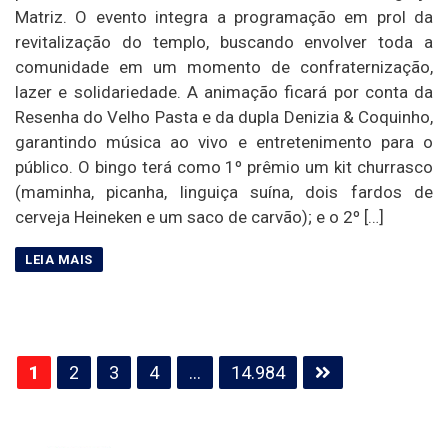
Matriz. O evento integra a programação em prol da
revitalização do templo, buscando envolver toda a
comunidade em um momento de confraternização,
lazer e solidariedade. A animação ficará por conta da
Resenha do Velho Pasta e da dupla Denizia & Coquinho,
garantindo música ao vivo e entretenimento para o
público. O bingo terá como 1º prêmio um kit churrasco
(maminha, picanha, linguiça suína, dois fardos de
cerveja Heineken e um saco de carvão); e o 2º […]
Paginação
1
2
3
4
…
14.984
de
posts