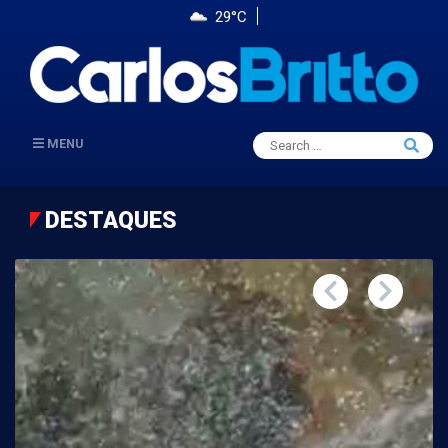
29°C
Search
MENU
Searc
for:
DESTAQUES