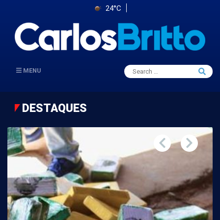
24°C
Search
MENU
Searc
for:
DESTAQUES