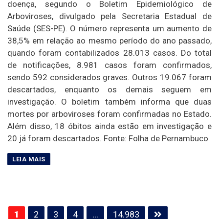
doença, segundo o Boletim Epidemiológico de
Arboviroses, divulgado pela Secretaria Estadual de
Saúde (SES-PE). O número representa um aumento de
38,5% em relação ao mesmo período do ano passado,
quando foram contabilizados 28.013 casos. Do total
de notificações, 8.981 casos foram confirmados,
sendo 592 considerados graves. Outros 19.067 foram
descartados, enquanto os demais seguem em
investigação. O boletim também informa que duas
mortes por arboviroses foram confirmadas no Estado.
Além disso, 18 óbitos ainda estão em investigação e
20 já foram descartados. Fonte: Folha de Pernambuco
Paginação
1
2
3
4
…
14.983