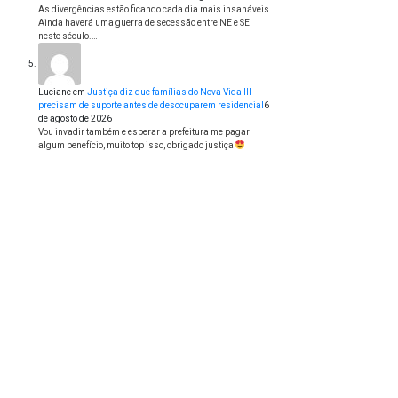
As divergências estão ficando cada dia mais insanáveis.
Ainda haverá uma guerra de secessão entre NE e SE
neste século.…
Luciane
em
Justiça diz que famílias do Nova Vida III
precisam de suporte antes de desocuparem residencial
6
de agosto de 2026
Vou invadir também e esperar a prefeitura me pagar
algum benefício, muito top isso, obrigado justiça