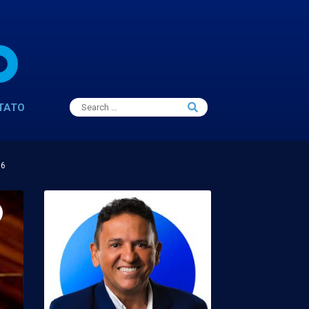
Search
TATO
Search
for:
16