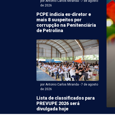
por Antonio Carlos Miranda - 7 de agosto
de 2026
PCPE indicia ex-diretor e
mais 8 suspeitos por
corrupção na Penitenciária
de Petrolina
ntonio Carlos Miranda - 07 de agosto 2026 às 07:40
 inicia treinamento
sários para Eleições
por Antonio Carlos Miranda - 7 de agosto
de 2026
ional Eleitoral de Pernambuco (TRE-PE) deu início ao
s mesários que vão atuar nas Eleições 2026. A ...
Lista de classificados para
PREVUPE 2026 será
divulgada hoje