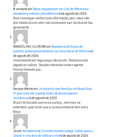
A verdade
em
Ratos reaparecem na Orla de Petrolina e
moradores cobram providências
6 de agosto de 2026
Bom investigar melhor esta informação, pois ratos não
tem hábito diurno, eles não costumam sair da toca de dia,
geralmente…
MARCELINO OLIVEIRA
em
Sequência de furtos de
arames preocupa produtores na Zona Rural de Petrolina
6
de agosto de 2026
Investimento em segurança não existe , Petrolina está
jogado as cobras , facções tomando conta e agente
Policial falando que…
Sempre Atento
em
Justiça diz que famílias do Nova Vida
III precisam de suporte antes de desocuparem
residencial
6 de agosto de 2026
Brasil tá lascado com essa justiça , nem elas se
entendem, quer dizer que a justiça estadual tem mais
força…
Zé
em
Vereadora de Curitiba manda colega “voltar para o
Ceará” e vira alvo de notícia-crime
6 de agosto de 2026