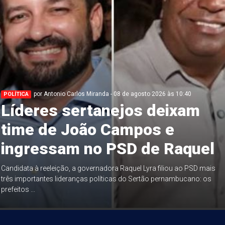
por Antonio Carlos Miranda - 08 de agosto 2026 às 10:40
POLÍTICA
Líderes sertanejos deixam
time de João Campos e
ingressam no PSD de Raquel
Candidata à reeleição, a governadora Raquel Lyra filiou ao PSD mais
três importantes lideranças políticas do Sertão pernambucano: os
prefeitos ...