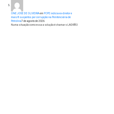
ONE JOSE DE OLIVEIRA
em
PCPE indicia ex-diretor e
mais 8 suspeitos por corrupção na Penitenciária de
Petrolina
7 de agosto de 2026
Numa situação como essa a solução é chamar o LADRÃO