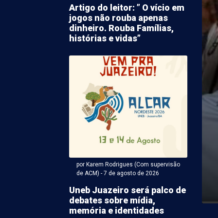
Artigo do leitor: ” O vício em
jogos não rouba apenas
dinheiro. Rouba Famílias,
histórias e vidas”
 Antonio Carlos Miranda - 07 de agosto 2026 às 22:40
s assim…
por Karem Rodrigues (Com supervisão
huma, o Palmeiras de Petrolina é uma das forças do
de ACM) - 7 de agosto de 2026
local, honrando o tradicional clube paulista. ...
Uneb Juazeiro será palco de
debates sobre mídia,
memória e identidades