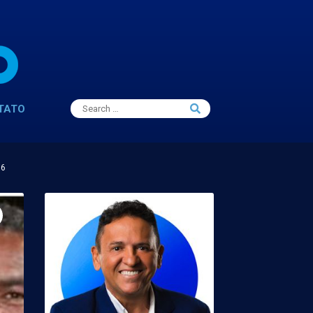
Search
TATO
Search
for:
16