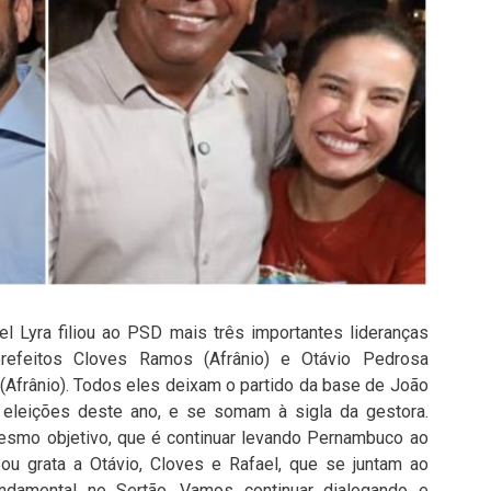
el Lyra filiou ao PSD mais três importantes lideranças
prefeitos Cloves Ramos (Afrânio) e Otávio Pedrosa
 (Afrânio). Todos eles deixam o partido da base de João
eleições deste ano, e se somam à sigla da gestora.
esmo objetivo, que é continuar levando Pernambuco ao
u grata a Otávio, Cloves e Rafael, que se juntam ao
damental no Sertão. Vamos continuar dialogando e