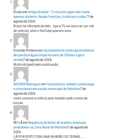
Elizeu
em
Artigo do leitor: ” O vício em jogos não rouba
apenas dinheiro. Rouba Famílias, histórias e vidas”
7 de
agosto de 2026
Brasil tá infestado de bets , liga a TV, vai acessar um site
de notícias, abre o YouTube aparece uma…
Eronildo Pinheiro
em
Vazamento em centro gastronômico
desperdiça água limpa há mais de 30 dias e gera
revolta
7 de agosto de 2026
Muito obrigado pelo publicação.
ADEMIR Rodrigues
em
Funcionários relatam sobrecarga
e clima tenso em escola municipal de Petrolina
7 de
agosto de 2026
vocês colocam a notícia pela metade cadê o nome da
escola
SEI LÁ
em
Sequência de furtos de arames preocupa
produtores na Zona Rural de Petrolina
7 de agosto de
2026
LÁ POR PERTO TEM UMA INVASÃO DE TERRAS......