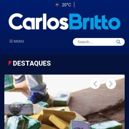
20°C
Search
MENU
Searc
for:
DESTAQUES