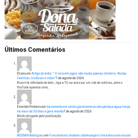
Últimos Comentários
Elizeu
em
Artigo do leitor: ” O vício em jogos não rouba apenas dinheiro. Rouba
Famílias, histórias e vidas”
7 de agosto de 2026
Brasil tá infestado de bets , liga a TV, vai acessar um site de notícias, abre o
YouTube aparece uma…
Eronildo Pinheiro
em
Vazamento em centro gastronômico desperdiça água limpa
há mais de 30 dias e gera revolta
7 de agosto de 2026
Muito obrigado pelo publicação.
ADEMIR Rodrigues
em
Funcionários relatam sobrecarga e clima tenso em escola