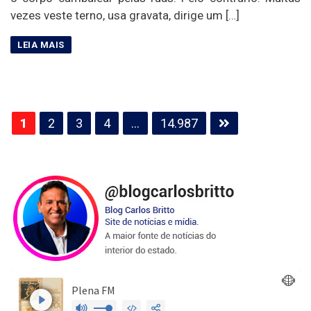
vezes veste terno, usa gravata, dirige um […]
Paginação
1
2
3
4
…
14.987
de
posts