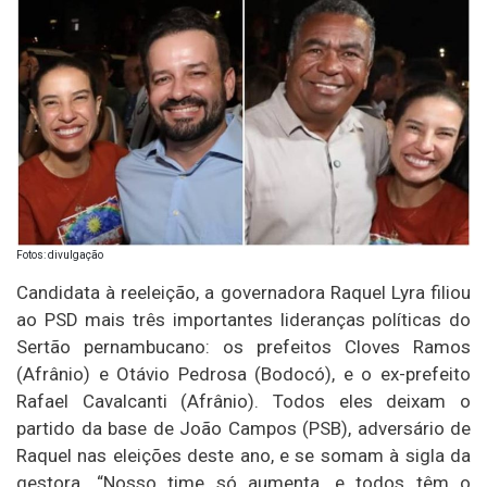
Fotos: divulgação
Candidata à reeleição, a governadora Raquel Lyra filiou
ao PSD mais três importantes lideranças políticas do
Sertão pernambucano: os prefeitos Cloves Ramos
(Afrânio) e Otávio Pedrosa (Bodocó), e o ex-prefeito
Rafael Cavalcanti (Afrânio). Todos eles deixam o
partido da base de João Campos (PSB), adversário de
Raquel nas eleições deste ano, e se somam à sigla da
gestora. “Nosso time só aumenta, e todos têm o