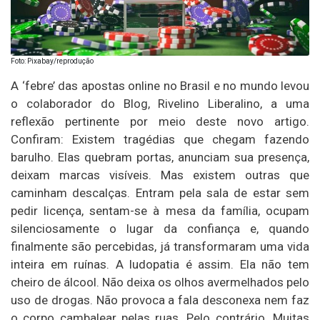
Foto: Pixabay/reprodução
A ‘febre’ das apostas online no Brasil e no mundo levou
o colaborador do Blog, Rivelino Liberalino, a uma
reflexão pertinente por meio deste novo artigo.
Confiram: Existem tragédias que chegam fazendo
barulho. Elas quebram portas, anunciam sua presença,
deixam marcas visíveis. Mas existem outras que
caminham descalças. Entram pela sala de estar sem
pedir licença, sentam-se à mesa da família, ocupam
silenciosamente o lugar da confiança e, quando
finalmente são percebidas, já transformaram uma vida
inteira em ruínas. A ludopatia é assim. Ela não tem
cheiro de álcool. Não deixa os olhos avermelhados pelo
uso de drogas. Não provoca a fala desconexa nem faz
o corpo cambalear pelas ruas. Pelo contrário. Muitas