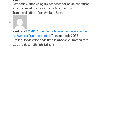
Lombada eletrônica agora desnecessária! Melhor retirar
e colocar na altura da saída da Av minérios/
Transnordestina - Dom Avelar... Salvar…
Paulo
em
AMMPLA conclui instalação de novo semáforo
na Avenida Transnordestina
7 de agosto de 2026
Um redutor de velocidade uma lombadas e um cemafaro
todos juntos,muita inteligência