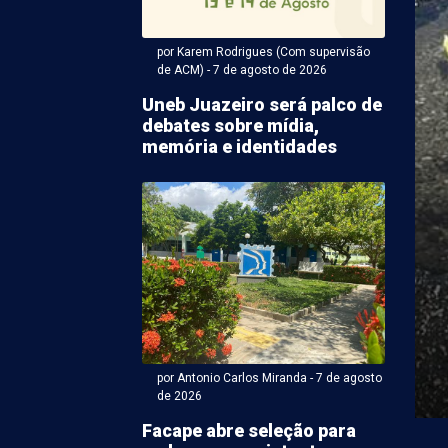
por Karem Rodrigues (Com supervisão
de ACM) - 7 de agosto de 2026
Uneb Juazeiro será palco de
debates sobre mídia,
memória e identidades
Antonio Carlos Miranda - 07 de agosto 2026 às 18:37
 de emergência para
res sobre umidade do
preende petrolinenses
s foram surpreendidos na tarde desta sexta-feira (7)
de emergência emitido pela Defesa Civil de
.
por Antonio Carlos Miranda - 7 de agosto
de 2026
Facape abre seleção para