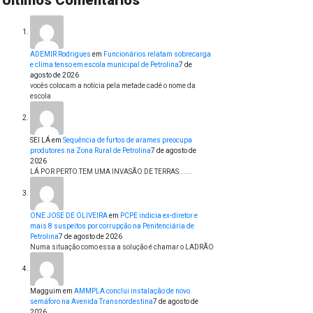
Últimos Comentários
ADEMIR Rodrigues
em
Funcionários relatam sobrecarga
e clima tenso em escola municipal de Petrolina
7 de
agosto de 2026
vocês colocam a notícia pela metade cadê o nome da
escola
SEI LÁ
em
Sequência de furtos de arames preocupa
produtores na Zona Rural de Petrolina
7 de agosto de
2026
LÁ POR PERTO TEM UMA INVASÃO DE TERRAS......
ONE JOSE DE OLIVEIRA
em
PCPE indicia ex-diretor e
mais 8 suspeitos por corrupção na Penitenciária de
Petrolina
7 de agosto de 2026
Numa situação como essa a solução é chamar o LADRÃO
Magguim
em
AMMPLA conclui instalação de novo
semáforo na Avenida Transnordestina
7 de agosto de
2026