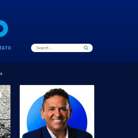
Search
TATO
Search
for:
16