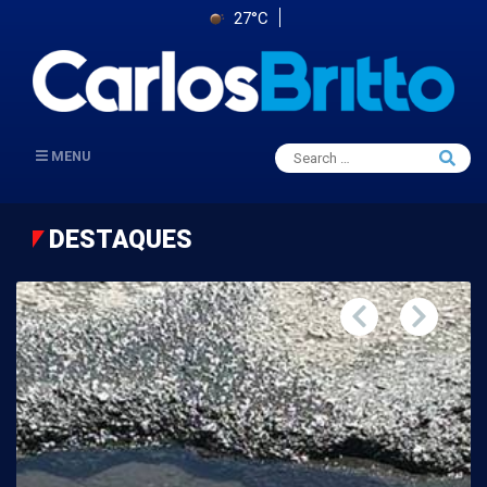
27°C
Search
MENU
Searc
for:
DESTAQUES